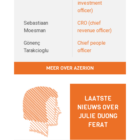
investment
officer)
Sebastiaan
CRO (chief
Moesman
revenue officer)
Gönenç
Chief people
Tarakcioglu
officer
MEER OVER AZERION
LAATSTE
NIEUWS OVER
JULIE DUONG
FERAT