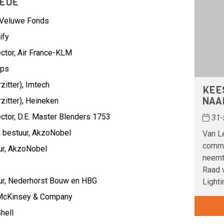
LEDE
Veluwe Fonds
ify
ctor,
Air France-KLM
ips
itter),
Imtech
KEE
NAAR
itter),
Heineken
ctor,
D.E. Master Blenders 1753
31-
 bestuur,
AkzoNobel
Van Le
commi
ur,
AkzoNobel
neemt 
Raad 
ur,
Nederhorst Bouw en HBG
Lighti
McKinsey & Company
hell