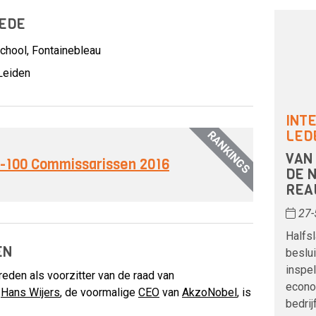
LEDE
hool, Fontainebleau
 Leiden
INT
LED
RANKINGS
VAN
op-100 Commissarissen 2016
DE 
REA
27-
Halfsl
EN
beslui
inspe
eden als voorzitter van de raad van
econo
.
Hans Wijers
, de voormalige
CEO
van
AkzoNobel
, is
bedrij