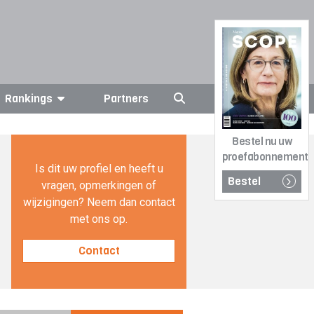
Rankings
Partners
Bestel nu uw
proefabonnement
Is dit uw profiel en heeft u
Bestel
vragen, opmerkingen of
wijzigingen? Neem dan contact
met ons op.
Contact