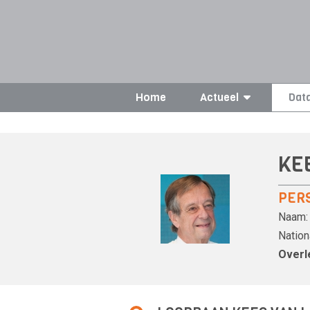
Home
Actueel
Dat
KE
PER
Naam:
Nationa
Overl