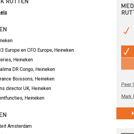
RK RUTTEN
MED
RUT
els
EN
ineken
G13 Europe en CFO Europe,
Heineken
eries,
Heineken
Bralima DR Congo,
Heineken
France Boissons,
Heineken
Peer 
ns director UK,
Heineken
Mark 
ntfuncties,
Heineken
EN
siteit Amsterdam