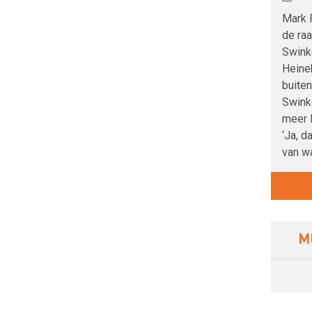
Mark R
de ra
Swink
Heinek
buiten
Swink
meer l
‘Ja, d
van wa
M