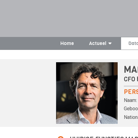
Home
Actueel
Dat
MA
CFO 
PER
Naam:
Geboor
Nationa