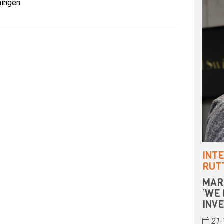
ningen
INT
RUT
MAR
‘WE
INV
21-