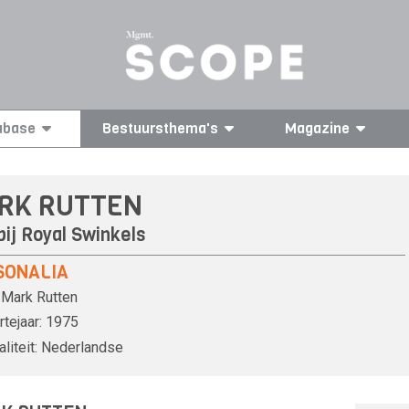
abase
Bestuursthema's
Magazine
RK RUTTEN
bij
Royal Swinkels
SONALIA
Mark Rutten
tejaar:
1975
liteit:
Nederlandse