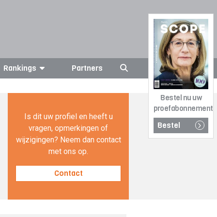
Rankings
Partners
Bestel nu uw
proefabonnement
Is dit uw profiel en heeft u
Bestel
vragen, opmerkingen of
wijzigingen? Neem dan contact
met ons op.
Contact