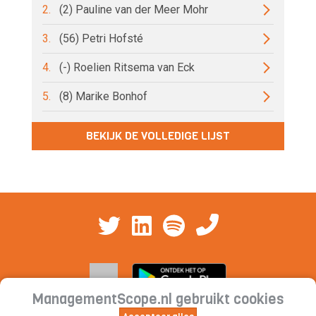
2.
(2) Pauline van der Meer Mohr
3.
(56) Petri Hofsté
4.
(-) Roelien Ritsema van Eck
5.
(8) Marike Bonhof
BEKIJK DE VOLLEDIGE LIJST
ManagementScope.nl gebruikt cookies