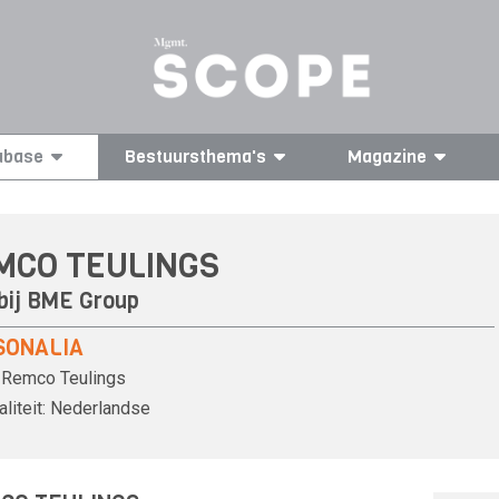
abase
Bestuursthema's
Magazine
MCO TEULINGS
bij
BME Group
SONALIA
Remco Teulings
liteit:
Nederlandse