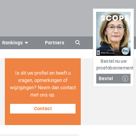
Rankings
Partners
Bestel nu uw
proefabonnement
Is dit uw profiel en heeft u
Bestel
vragen, opmerkingen of
wijzigingen? Neem dan contact
met ons op.
Contact