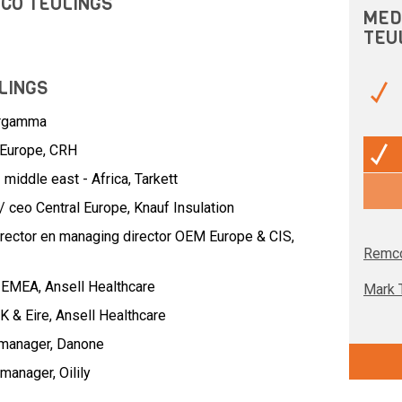
MCO TEULINGS
MED
TEU
LINGS
ergamma
 Europe,
CRH
 middle east - Africa,
Tarkett
/ ceo Central Europe,
Knauf Insulation
rector en managing director OEM Europe & CIS,
Remco
r EMEA,
Ansell Healthcare
Mark 
K & Eire,
Ansell Healthcare
 manager,
Danone
 manager,
Oilily