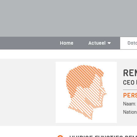
Home
Actueel
Dat
RE
CEO 
PER
Naam:
Nationa