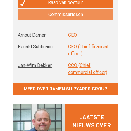
Raad van bestuur
Commissarissen
Arnout Damen
CEO
Ronald Suhlmann
CFO (Chief financial
officer)
Jan-Wim Dekker
CCO (Chief
commercial officer)
MEER OVER DAMEN SHIPYARDS GROUP
LAATSTE
NIEUWS OVER