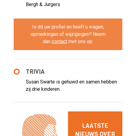
Bergh & Jurgers
Is dit uw profiel en heeft u vragen,
opmerkingen of wijzigingen? Neem
dan
contact
met ons op.
TRIVIA
Susan Swarte is gehuwd en samen hebben
zij drie kinderen.
LAATSTE
NIEUWS OVER