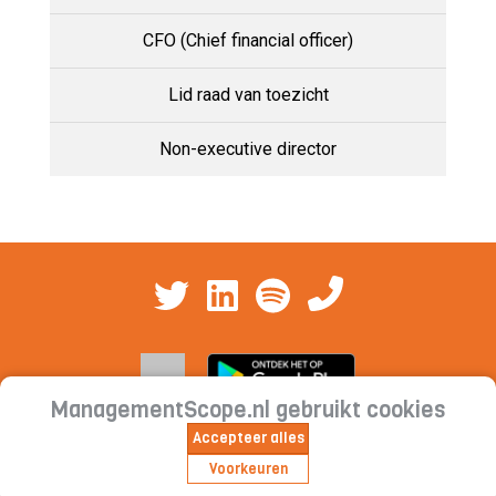
CFO (Chief financial officer)
Lid raad van toezicht
Non-executive director
ManagementScope.nl gebruikt cookies
Accepteer alles
Contact
|
Cookieverklaring | Privacyverklaring |
Voorkeuren
Abonnementsvoorwaarden