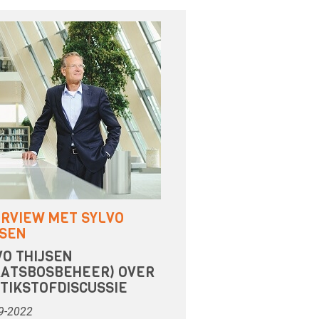
ERVIEW MET SYLVO
JSEN
VO THIJSEN
AATSBOSBEHEER) OVER
STIKSTOFDISCUSSIE
9-2022