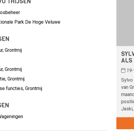
VO THIJSEN
sbosbeheer
ationale Park De Hoge Veluwe
SEN
ur,
Grontmij
SYL
ALS
ur,
Grontmij
19-
tie,
Grontmij
Sylvo 
van Gr
se functies,
Grontmij
maand
posit
SEN
Jaski,
 Wageningen