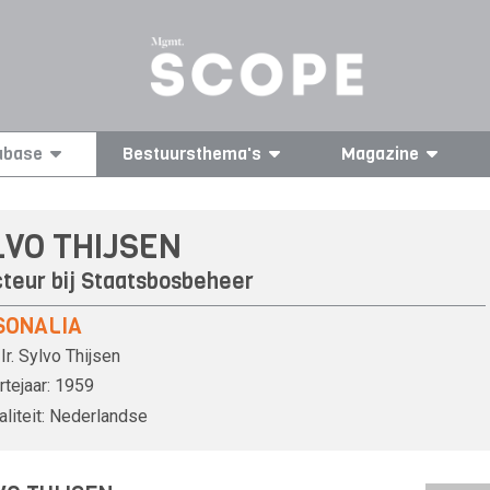
abase
Bestuursthema's
Magazine
LVO THIJSEN
cteur bij Staatsbosbeheer
SONALIA
Ir.
Sylvo Thijsen
tejaar:
1959
liteit:
Nederlandse