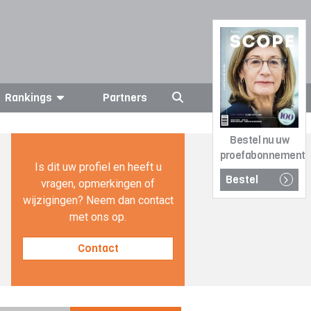
Rankings
Partners
Bestel nu uw
proefabonnement
Is dit uw profiel en heeft u
Bestel
vragen, opmerkingen of
wijzigingen? Neem dan contact
met ons op.
Contact