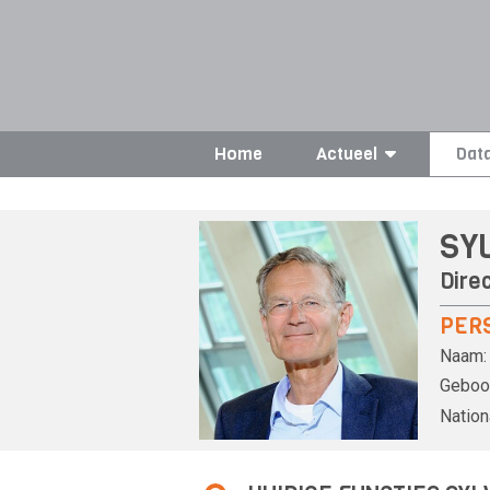
Home
Actueel
Dat
SY
Dire
PER
Naam:
Geboor
Nationa