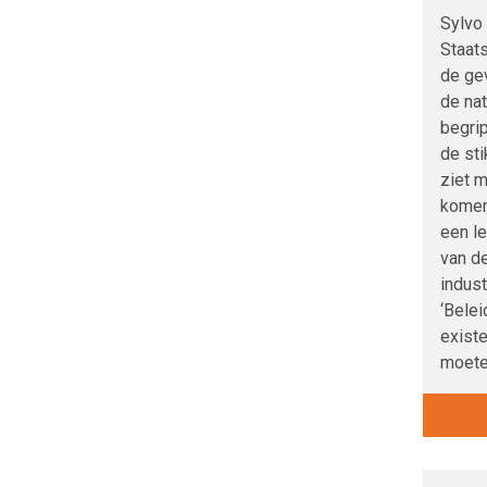
Sylvo 
Staat
de ge
de nat
begri
de sti
ziet 
komen,
een le
van de
indust
‘Bele
existe
moeten