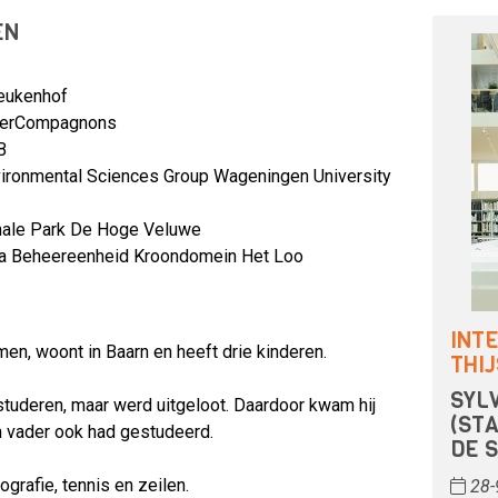
EN
Keukenhof
iperCompagnons
B
nvironmental Sciences Group Wageningen University
onale Park De Hoge Veluwe
auna Beheereenheid Kroondomein Het Loo
INT
en, woont in Baarn en heeft drie kinderen.
THI
SYL
studeren, maar werd uitgeloot. Daardoor kwam hij
(ST
n vader ook had gestudeerd.
DE 
ografie, tennis en zeilen.
28-