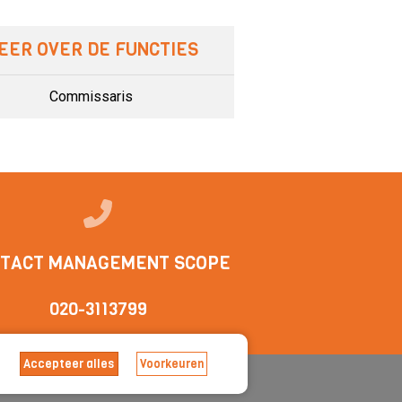
EER OVER DE FUNCTIES
Commissaris
TACT MANAGEMENT SCOPE
020-3113799
Accepteer alles
Voorkeuren
arden