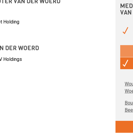
UTER VAN DER WOERD
MED
VAN
t Holding
N DER WOERD
V Holdings
Wou
Woe
Bou
Bee