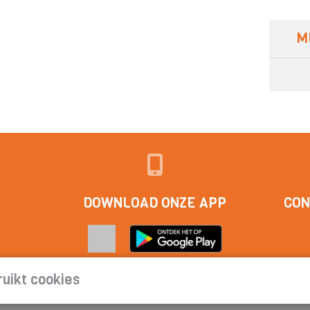
M
DOWNLOAD ONZE APP
CON
uikt cookies
act
|
Cookieverklaring | Privacyverklaring | Abonnementsvoorwa