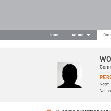
Home
Actueel
Dat
WO
Comm
PER
Naam:
Nationa