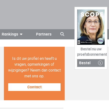
Rankings
Partners
Bestel nu uw
proefabonnement
Is dit uw profiel en heeft u
Bestel
vragen, opmerkingen of
wijzigingen? Neem dan contact
met ons op.
Contact