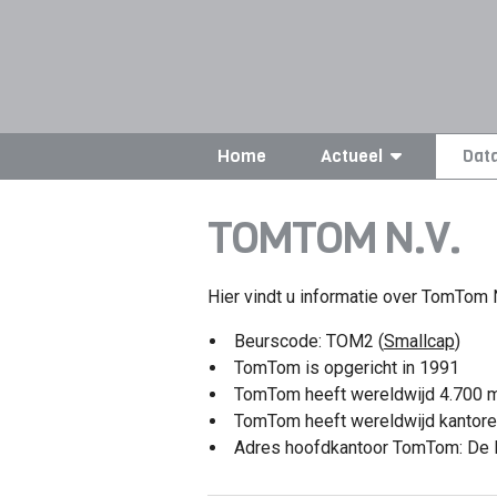
Home
Actueel
Dat
TOMTOM N.V.
Hier vindt u informatie over TomTom N.
Beurscode: TOM2 (
Smallcap
)
TomTom is opgericht in 1991
TomTom heeft wereldwijd 4.700 m
TomTom heeft wereldwijd kantoren
Adres hoofdkantoor TomTom: De 