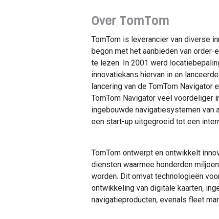
Over TomTom
TomTom is leverancier van diverse i
begon met het aanbieden van order-
te lezen. In 2001 werd locatiebepalin
innovatiekans hiervan in en lanceerd
lancering van de TomTom Navigator e
TomTom Navigator veel voordeliger i
ingebouwde navigatiesystemen van a
een start-up uitgegroeid tot een inter
TomTom ontwerpt en ontwikkelt innov
diensten waarmee honderden miljoen
worden. Dit omvat technologieën voo
ontwikkeling van digitale kaarten, i
navigatieproducten, evenals fleet m