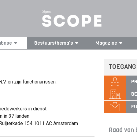
abase
Bestuursthema's
Magazine
TOEGANG
PR
V. en zijn functionarissen.
BE
FU
edewerkers in dienst
 in 37 landen
Ruijterkade 154 1011 AC Amsterdam
Raad van