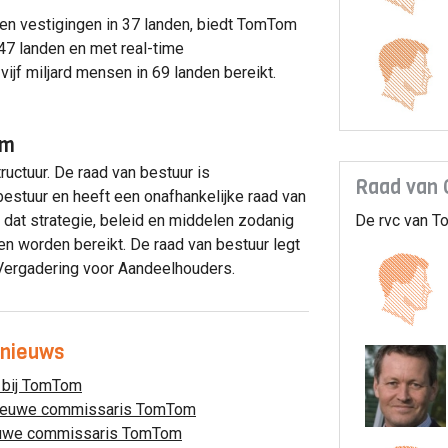
n vestigingen in 37 landen, biedt TomTom
47 landen en met real-time
ijf miljard mensen in 69 landen bereikt.
om
uctuur. De raad van bestuur is
Raad van
bestuur en heeft een onafhankelijke raad van
dat strategie, beleid en middelen zodanig
De rvc van T
en worden bereikt. De raad van bestuur legt
Vergadering voor Aandeelhouders.
 nieuws
 bij TomTom
nieuwe commissaris TomTom
uwe commissaris TomTom