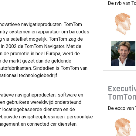
De rvb van T
nnovatieve navigatieproducten. TomTom
entry systemen en apparatuur om barcodes
g via satelliet mogelijk. TomTom zag de
e in 2002 de TomTom Navigator. Met de
n de promotie in heel Europa, werd de
n de markt gezet dan de geldende
utofabrikanten. Sindsdien is TomTom van
nationaal technologiebedrijf.
Executi
atieve navigatieproducten, software en
TomTo
en gebruikers wereldwijd ondersteund
De exco van 
r locatiegebaseerde diensten en de
ngebouwde navigatieoplossingen, persoonlijke
anagement en
connected car
diensten.