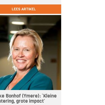
LEES ARTIKEL
ke Bonhof (Ymere): ‘Kleine
stering, grote impact’