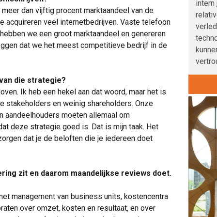
intern
n meer dan vijftig procent marktaandeel van de
relati
 acquireren veel internetbedrijven. Vaste telefoon
verle
r hebben we een groot marktaandeel en genereren
techno
eggen dat we het meest competitieve bedrijf in de
kunnen
vertro
 van die strategie?
loven. Ik heb een hekel aan dat woord, maar het is
ele stakeholders en weinig shareholders. Onze
en aandeelhouders moeten allemaal om
at deze strategie goed is. Dat is mijn taak. Het
zorgen dat je de beloften die je iedereen doet
oering zit en daarom maandelijkse reviews doet.
 met management van business units, kostencentra
raten over omzet, kosten en resultaat, en over