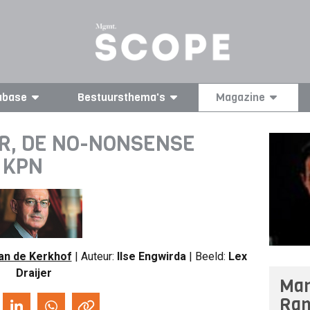
abase
Bestuursthema's
Magazine
R, DE NO-NONSENSE
 KPN
an de Kerkhof
| Auteur:
Ilse Engwirda
| Beeld:
Lex
Draijer
Man
Ran