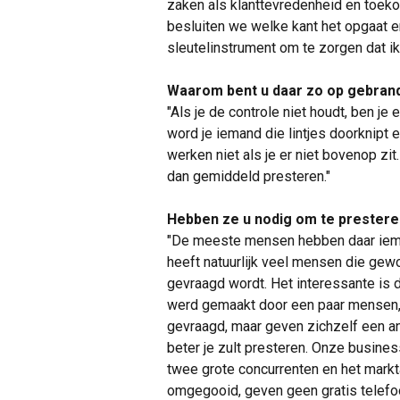
zaken als klanttevredenheid en toeko
besluiten we welke kant het opgaat e
sleutelinstrument om te zorgen dat ik 
Waarom bent u daar zo op gebran
"Als je de controle niet houdt, ben je
word je iemand die lintjes doorknipt e
werken niet als je er niet bovenop zi
dan gemiddeld presteren."
Hebben ze u nodig om te prester
"De meeste mensen hebben daar ieman
heeft natuurlijk veel mensen die gew
gevraagd wordt. Het interessante is da
werd gemaakt door een paar mensen, 
gevraagd, maar geven zichzelf een an
beter je zult presteren. Onze busines
twee grote concurrenten en het mark
omgegooid, geven geen gratis telef