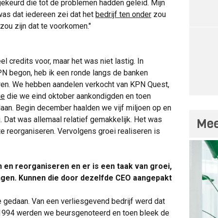
ekeurd die tot de problemen hadden geleid. Mijn
was dat iedereen zei dat het
bedrijf ten onder
zou
 zou zijn dat te voorkomen."
eel credits voor, maar het was niet lastig. In
 KPN begon, heb ik een ronde langs de banken
ren. We hebben aandelen verkocht van KPN Quest,
ie
die we eind oktober aankondigden en toen
an. Begin december haalden we vijf miljoen op en
. Dat was allemaal relatief gemakkelijk. Het was
Mee
te reorganiseren. Vervolgens groei realiseren is
 en reorganiseren en er is een taak van groei,
gingen. Kunnen die door dezelfde CEO aangepakt
e gedaan. Van een verliesgevend bedrijf werd dat
 1994 werden we beursgenoteerd en toen bleek de