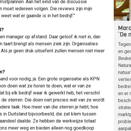
mstplannen. Aan het eind van de discussie
n moet iedereen volgen. Die reviews zijn mijn
weet wat er gaande is in het bedrijf."
Marc
d?
‘De n
 een manager op afstand. Daar geloof ik niet in, dan
n taart brengt als mensen ziek zijn. Organisaties
Tegen
t. Als je geen druk uitoefent zullen mensen niet meer
en geo
Beuke
Natura
en?
natuur
d voor nodig, ja. Een grote organisatie als KPN
verlie
oon doen wat ze horen te doen, wat er van ze
bedre
t bij elk bedrijf waar ik gewerkt heb, het verschil
en er 
de sterren. Die doen niet precies wat van ze wordt
besche
dere taak. Hoe meer van die sterren je hebt, hoe
strat
s in Duitsland bijvoorbeeld, die zat klem tussen
marktp
taandeel daalde. Ze hebben de werkwijze totaal
probl
oons meer weg en bieden alleen nog goedkoop
aanpak