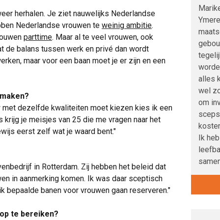
Marike
weer herhalen. Je ziet nauwelijks Nederlandse
Ymere
ebben Nederlandse vrouwen te
weinig ambitie
.
maats
vrouwen
parttime
. Maar al te veel vrouwen, ook
gebou
 de balans tussen werk en privé dan wordt
tegeli
erken, maar voor een baan moet je er zijn en een
worden
alles k
wel zo
e maken?
om inv
 met dezelfde kwaliteiten moet kiezen kies ik een
scepsi
 krijg je meisjes van 25 die me vragen naar het
kosten
ijs eerst zelf wat je waard bent."
Ik heb
leefb
samen
venbedrijf in Rotterdam. Zij hebben het beleid dat
wen in aanmerking komen. Ik was daar sceptisch
l ik bepaalde banen voor vrouwen gaan reserveren."
op te bereiken?