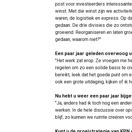
post voor investeerders interessant
winst. Met die winst zijn we activitei
waren, de logistiek en express. Op da
gedaan. De drie divisies die zo onts
groeiend. Reorganiseren en laten gr
gedaan, waarom niet?"
Een paar jaar geleden overwoog u 
"Het werk zat erop. Ze vroegen me het
regelen om zo een solide basis te cr
bereikt, leek dat het goede punt om 
ook een grote uitdaging, kijken of ik h
Nu hebt u weer een paar jaar bijg
"Ja, anders had ik toch nog een ander
werken. In de hele discussie over op
blijf, zo kunnen we ruimte creëren voo
Kunt u de groeistrategie van KPN