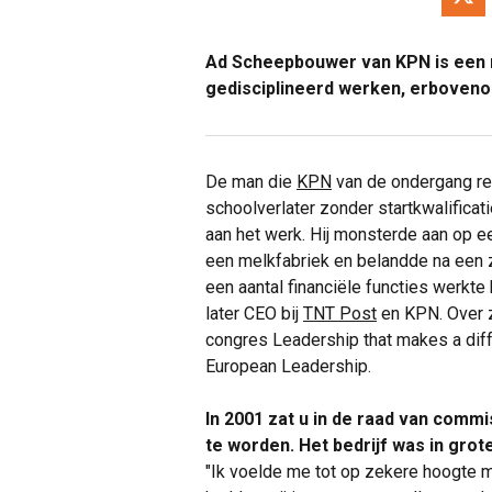
Ad Scheepbouwer van KPN is een n
gedisciplineerd werken, erboveno
De man die
KPN
van de ondergang re
schoolverlater zonder startkwalificati
aan het werk. Hij monsterde aan op een
een melkfabriek en belandde na een z
een aantal financiële functies werkte 
later CEO bij
TNT Post
en KPN. Over z
congres Leadership that makes a dif
European Leadership.
In 2001 zat u in de raad van comm
te worden. Het bedrijf was in gro
"Ik voelde me tot op zekere hoogte 