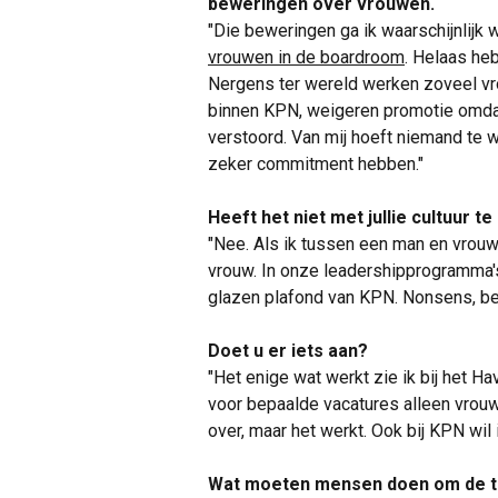
beweringen over vrouwen.
"Die beweringen ga ik waarschijnlijk 
vrouwen in de boardroom
. Helaas h
Nergens ter wereld werken zoveel 
binnen KPN, weigeren promotie omdat
verstoord. Van mij hoeft niemand te w
zeker commitment hebben."
Heeft het niet met jullie cultuur t
"Nee. Als ik tussen een man en vrouw
vrouw. In onze leadershipprogramma's
glazen plafond van KPN. Nonsens, bew
Doet u er iets aan?
"Het enige wat werkt zie ik bij het Ha
voor bepaalde vacatures alleen vrou
over, maar het werkt. Ook bij KPN wi
Wat moeten mensen doen om de t