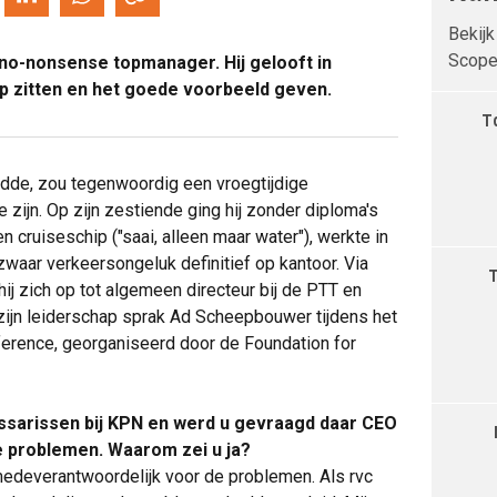
Bekijk
Scope 
o-nonsense topmanager. Hij gelooft in
p zitten en het goede voorbeeld geven.
T
dde, zou tegenwoordig een vroegtijdige
e zijn. Op zijn zestiende ging hij zonder diploma's
 cruiseschip ("saai, alleen maar water"), werkte in
waar verkeersongeluk definitief op kantoor. Via
hij zich op tot algemeen directeur bij de PTT en
ijn leiderschap sprak Ad Scheepbouwer tijdens het
ference, georganiseerd door de Foundation for
issarissen bij KPN en werd u gevraagd daar CEO
te problemen. Waarom zei u ja?
medeverantwoordelijk voor de problemen. Als rvc