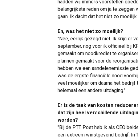
hadden wij immers voorstellen goedg
belangrijkste reden om ja te zeggen 
gaan. Ik dacht dat het niet zo moeilijk
En, was het niet zo moeilijk?
"Nee, eerlijk gezegd niet. Ik krijg er v
september, nog voor ik officieel bij
gemaakt om noodkrediet te organise
plannen gemaakt voor de
reorganisat
hebben we een aandelenemissie geda
was de ergste financiële nood voorbij
veel moeilijker om daarna het bedrijf 
helemaal een andere uitdaging."
Er is de taak van kosten reduceren
dat zijn heel verschillende uitda
worden?
"Bij de PTT Post heb ik als CEO beid
een extreem winstgevend bedrijf. In