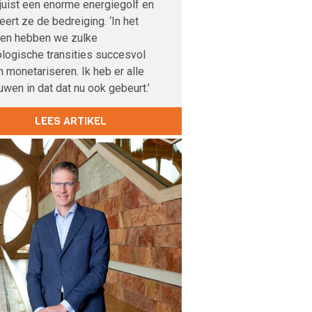
 juist een enorme energiegolf en
veert ze de bedreiging. ‘In het
den hebben we zulke
logische transities succesvol
 monetariseren. Ik heb er alle
uwen in dat dat nu ook gebeurt.’
LEES ARTIKEL