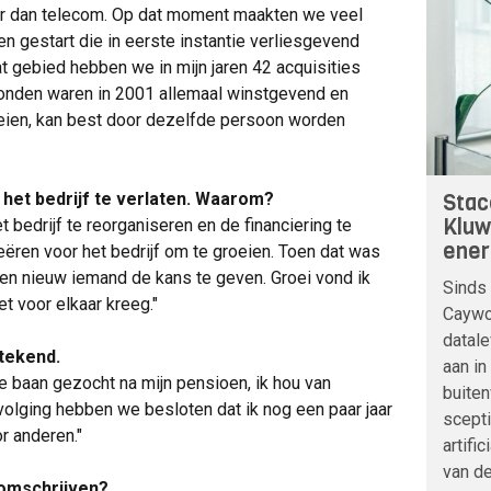
er dan telecom. Op dat moment maakten we veel
ten gestart die in eerste instantie verliesgevend
t gebied hebben we in mijn jaren 42 acquisities
tonden waren in 2001 allemaal winstgevend en
oeien, kan best door dezelfde persoon worden
Stac
het bedrijf te verlaten. Waarom?
Kluw
 bedrijf te reorganiseren en de financiering te
ener
eëren voor het bedrijf om te groeien. Toen dat was
een nieuw iemand de kans te geven. Groei vond ik
Sinds 
et voor elkaar kreeg."
Caywoo
datale
etekend.
aan in
e baan gezocht na mijn pensioen, ik hou van
buite
volging hebben we besloten dat ik nog een paar jaar
scepti
r anderen."
artifi
van de
 omschrijven?