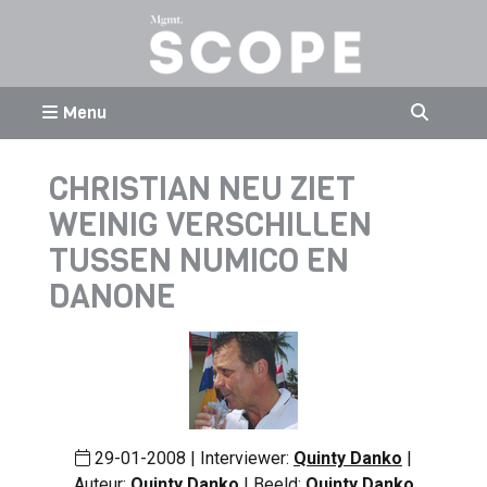
Menu
CHRISTIAN NEU ZIET
WEINIG VERSCHILLEN
TUSSEN NUMICO EN
DANONE
29-01-2008 | Interviewer:
Quinty Danko
|
Auteur:
Quinty Danko
| Beeld:
Quinty Danko