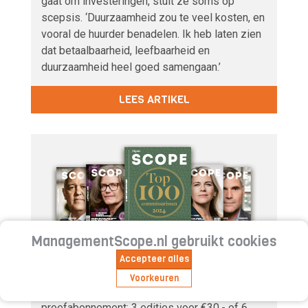
gaat om investeringen, stuit ze soms op
scepsis. ‘Duurzaamheid zou te veel kosten, en
vooral de huurder benadelen. Ik heb laten zien
dat betaalbaarheid, leefbaarheid en
duurzaamheid heel goed samengaan.’
LEES ARTIKEL
ManagementScope.nl gebruikt cookies
Geïnteresseerd in Management
Accepteer alles
Scope?
Voorkeuren
Maak kennis met het magazine via een
proefabonnement: 3 edities voor €30,- of 6