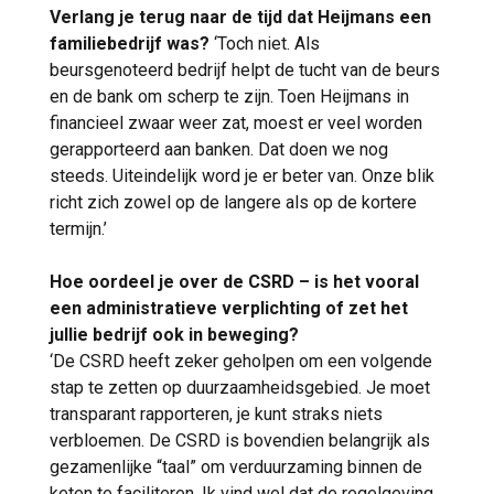
Verlang je terug naar de tijd dat Heijmans een
familiebedrijf was?
‘Toch niet. Als
beursgenoteerd bedrijf helpt de tucht van de beurs
en de bank om scherp te zijn. Toen Heijmans in
financieel zwaar weer zat, moest er veel worden
gerapporteerd aan banken. Dat doen we nog
steeds. Uiteindelijk word je er beter van. Onze blik
richt zich zowel op de langere als op de kortere
termijn.’
Hoe oordeel je over de CSRD – is het vooral
een administratieve verplichting of zet het
jullie bedrijf ook in beweging?
‘De CSRD heeft zeker geholpen om een volgende
stap te zetten op duurzaamheidsgebied. Je moet
transparant rapporteren, je kunt straks niets
verbloemen. De CSRD is bovendien belangrijk als
gezamenlijke “taal” om verduurzaming binnen de
keten te faciliteren. Ik vind wel dat de regelgeving