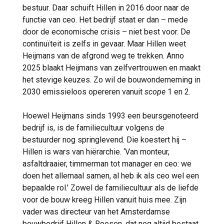
bestuur. Daar schuift Hillen in 2016 door naar de
functie van ceo. Het bedrijf staat er dan – mede
door de economische crisis – niet best voor. De
continuïteit is zelfs in gevaar. Maar Hillen weet
Heijmans van de afgrond weg te trekken. Anno
2025 blaakt Heijmans van zelfvertrouwen en maakt
het stevige keuzes. Zo wil de bouwonderneming in
2030 emissieloos opereren vanuit
scope
1 en 2.
Hoewel Heijmans sinds 1993 een beursgenoteerd
bedrijf is, is de familiecultuur volgens de
bestuurder nog springlevend. Die koestert hij –
Hillen is wars van hiërarchie. ‘Van monteur,
asfaltdraaier, timmerman tot manager en ceo: we
doen het allemaal samen, al heb ik als ceo wel een
bepaalde rol.’ Zowel de familiecultuur als de liefde
voor de bouw kreeg Hillen vanuit huis mee. Zijn
vader was directeur van het Amsterdamse
bouwbedrijf Hillen & Roosen, dat nog altijd bestaat.