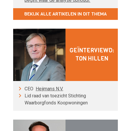
begint waar de analyse ophoudt’
BEKIJK ALLE ARTIKELEN IN DIT THEMA
GEÏNTERVIEWD:
TON HILLEN
CEO
Heijmans N.V.
Lid raad van toezicht Stichting
Waarborgfonds Koopwoningen