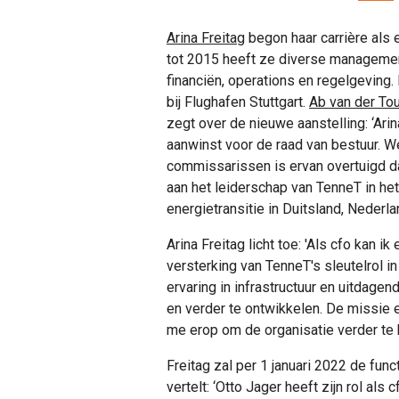
Arina Freitag
begon haar carrière als
tot 2015 heeft ze diverse managemen
financiën, operations en regelgevin
bij Flughafen Stuttgart.
Ab van der To
zegt over de nieuwe aanstelling:
‘Ari
aanwinst voor de raad van bestuur. We
commissarissen is ervan overtuigd dat
aan het leiderschap van TenneT in h
energietransitie in Duitsland, Nederla
Arina Freitag licht toe: 'Als cfo kan i
versterking van TenneT's sleutelrol in 
ervaring in infrastructuur en uitdage
en verder te ontwikkelen. De missie 
me erop om de organisatie verder te 
Freitag zal per 1 januari 2022 de fu
vertelt: ‘Otto Jager heeft zijn rol al