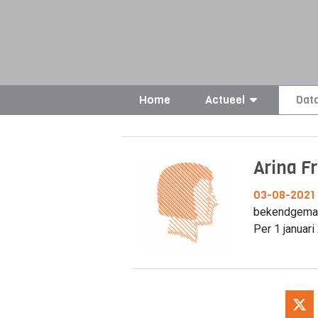
Home
Actueel
Dat
Arina F
03-08-2021
bekendgemaak
Per 1 januari