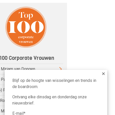
100 Corporate Vrouwen
) Miriam van Dongen
) Pauline van der Meer Mohr
Blijf op de hoogte van wisselingen en trends in
de boardroom.
6) Petri Hofsté
Ontvang elke dinsdag en donderdag onze
) Roelien Ritsema van Eck
nieuwsbrief.
) Marike Bonhof
E-mail*