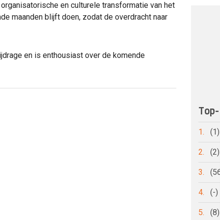
 organisatorische en culturele transformatie van het
mende maanden blijft doen, zodat de overdracht naar
bijdrage en is enthousiast over de komende
Top-
1.
(1
2.
(2
3.
(5
4.
(-
5.
(8