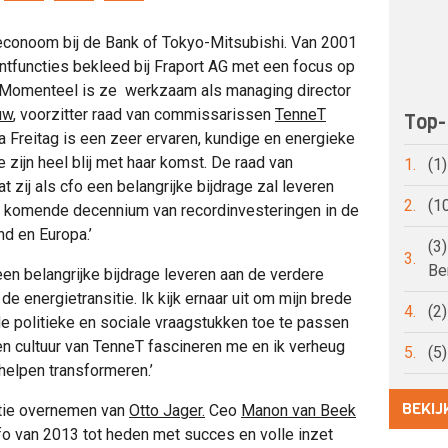
 econoom bij de Bank of Tokyo-Mitsubishi. Van 2001
tfuncties bekleed bij Fraport AG met een focus op
g. Momenteel is ze werkzaam als managing director
uw
, voorzitter raad van commissarissen
TenneT
Top-
na Freitag is een zeer ervaren, kundige en energieke
 zijn heel blij met haar komst. De raad van
1.
(1
 zij als cfo een belangrijke bijdrage zal leveren
2.
(1
et komende decennium van recordinvesteringen in de
nd en Europa.’
(3
3.
Be
k een belangrijke bijdrage leveren aan de verdere
de energietransitie. Ik kijk ernaar uit om mijn brede
4.
(2
nde politieke en sociale vraagstukken toe te passen
en cultuur van TenneT fascineren me en ik verheug
5.
(5
helpen transformeren.’
BEKIJ
nctie overnemen van
Otto Jager.
Ceo
Manon van Beek
s cfo van 2013 tot heden met succes en volle inzet