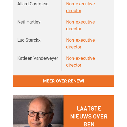
Allard Castelein
Non-executive
director
Neil Hartley
Non-executive
director
Luc Sterckx
Non-executive
director
Katleen Vandeweyer
Non-executive
director
MEER OVER RENEWI
LAATSTE
NIEUWS OVER
BEN