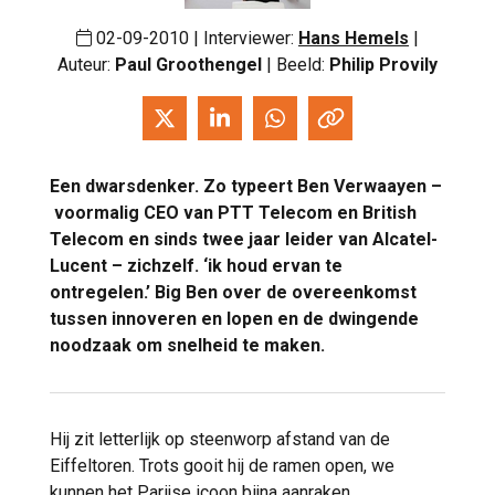
02-09-2010 | Interviewer:
Hans Hemels
|
Auteur:
Paul Groothengel
| Beeld:
Philip Provily
Een dwarsdenker. Zo typeert Ben Verwaayen –
voormalig CEO van PTT Telecom en British
Telecom en sinds twee jaar leider van Alcatel-
Lucent – zichzelf. ‘ik houd ervan te
ontregelen.’ Big Ben over de overeenkomst
tussen innoveren en lopen en de dwingende
noodzaak om snelheid te maken.
Hij zit letterlijk op steenworp afstand van de
Eiffeltoren. Trots gooit hij de ramen open, we
kunnen het Parijse icoon bijna aanraken.