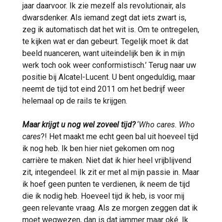
jaar daarvoor. Ik zie mezelf als revolutionair, als
dwarsdenker. Als iemand zegt dat iets zwart is,
zeg ik automatisch dat het wit is. Om te ontregelen,
te kijken wat er dan gebeurt. Tegelijk moet ik dat
beeld nuanceren, want uiteindelijk ben ik in mijn
werk toch ook weer conformistisch.’ Terug naar uw
positie bij Alcatel-Lucent. U bent ongeduldig, maar
neemt de tijd tot eind 2011 om het bedrijf weer
helemaal op de rails te krijgen.
Maar krijgt u nog wel zoveel tijd?
‘
Who cares. Who
cares
?! Het maakt me echt geen bal uit hoeveel tijd
ik nog heb. Ik ben hier niet gekomen om nog
carrière te maken. Niet dat ik hier heel vrijblijvend
zit, integendeel. Ik zit er met al mijn passie in. Maar
ik hoef geen punten te verdienen, ik neem de tijd
die ik nodig heb. Hoeveel tijd ik heb, is voor mij
geen relevante vraag. Als ze morgen zeggen dat ik
moet wegwezen, dan is dat jammer maar oké. Ik