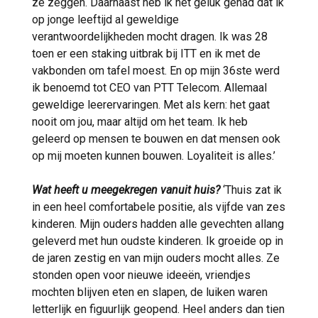
ze zeggen. Daarnaast heb ik het geluk gehad dat ik
op jonge leeftijd al geweldige
verantwoordelijkheden mocht dragen. Ik was 28
toen er een staking uitbrak bij ITT en ik met de
vakbonden om tafel moest. En op mijn 36ste werd
ik benoemd tot CEO van PTT Telecom. Allemaal
geweldige leerervaringen. Met als kern: het gaat
nooit om jou, maar altijd om het team. Ik heb
geleerd op mensen te bouwen en dat mensen ook
op mij moeten kunnen bouwen. Loyaliteit is alles.’
Wat heeft u meegekregen vanuit huis?
‘Thuis zat ik
in een heel comfortabele positie, als vijfde van zes
kinderen. Mijn ouders hadden alle gevechten allang
geleverd met hun oudste kinderen. Ik groeide op in
de jaren zestig en van mijn ouders mocht alles. Ze
stonden open voor nieuwe ideeën, vriendjes
mochten blijven eten en slapen, de luiken waren
letterlijk en figuurlijk geopend. Heel anders dan tien