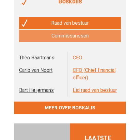
Boskalis
Raad van bestuur
Commissarissen
Theo Baartmans
CEO
Carlo van Noort
CFO (Chief financial
officer)
Bart Heijermans
Lid raad van bestuur
MEER OVER BOSKALIS
LAATSTE