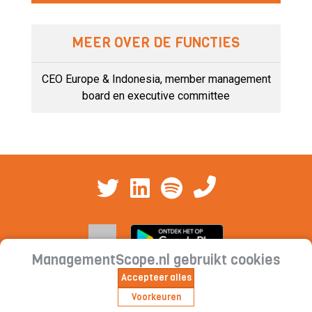
MEER OVER DE FUNCTIES
CEO Europe & Indonesia, member management
board en executive committee
ManagementScope.nl gebruikt cookies
Accepteer alles
Contact
|
Cookieverklaring | Privacyverklaring |
Voorkeuren
Abonnementsvoorwaarden