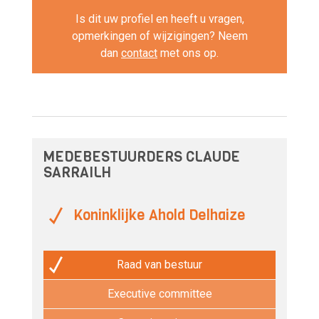
Is dit uw profiel en heeft u vragen,
opmerkingen of wijzigingen? Neem
dan
contact
met ons op.
MEDEBESTUURDERS CLAUDE
SARRAILH
Koninklijke Ahold Delhaize
Raad van bestuur
Executive committee