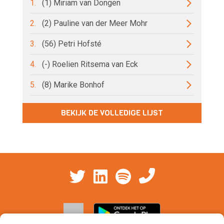
1.
(1) Miriam van Dongen
2.
(2) Pauline van der Meer Mohr
3.
(56) Petri Hofsté
4.
(-) Roelien Ritsema van Eck
5.
(8) Marike Bonhof
BEKIJK DE VOLLEDIGE LIJST