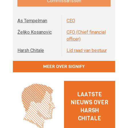
Commissarissen
As Tempelman
CEO
Željko Kosanovic
CFO (Chief financial
officer)
Harsh Chitale
Lid raad van bestuur
MEER OVER SIGNIFY
LAATSTE
NIEUWS OVER
HARSH
CHITALE