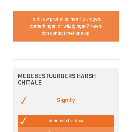
Is dit uw profiel en heeft u vragen,
opmerkingen of wijzigingen? Neem
dan
contact
met ons op.
MEDEBESTUURDERS HARSH
CHITALE
Signify
Raad van bestuur