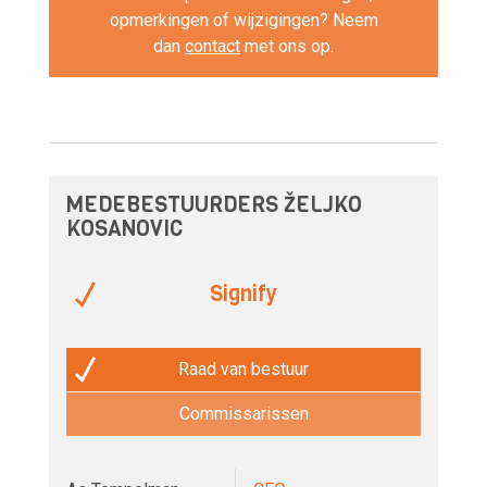
opmerkingen of wijzigingen? Neem
dan
contact
met ons op.
MEDEBESTUURDERS ŽELJKO
KOSANOVIC
Signify
Raad van bestuur
Commissarissen