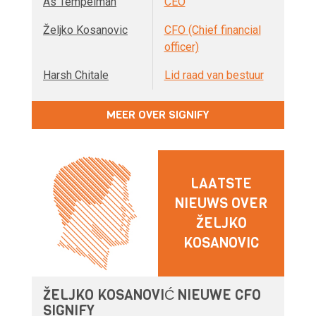
As Tempelman
CEO
Željko Kosanovic
CFO (Chief financial
officer)
Harsh Chitale
Lid raad van bestuur
MEER OVER SIGNIFY
LAATSTE
NIEUWS OVER
ŽELJKO
KOSANOVIC
ŽELJKO KOSANOVIĆ NIEUWE CFO
SIGNIFY