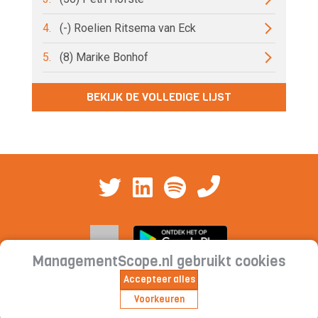
4.
(-) Roelien Ritsema van Eck
5.
(8) Marike Bonhof
BEKIJK DE VOLLEDIGE LIJST
ManagementScope.nl gebruikt cookies
Accepteer alles
Contact
|
Cookieverklaring | Privacyverklaring |
Voorkeuren
Abonnementsvoorwaarden