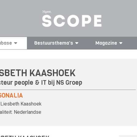
abase
Bestuursthema's
Magazine
ESBETH KAASHOEK
teur people & IT bij
NS Groep
SONALIA
Liesbeth Kaashoek
liteit:
Nederlandse