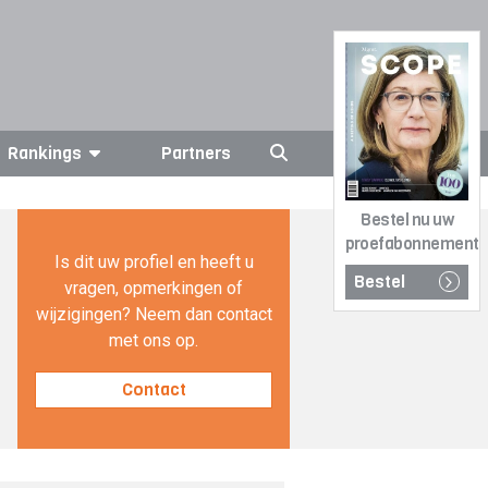
Rankings
Partners
Bestel nu uw
proefabonnement
Is dit uw profiel en heeft u
Bestel
vragen, opmerkingen of
wijzigingen? Neem dan contact
met ons op.
Contact