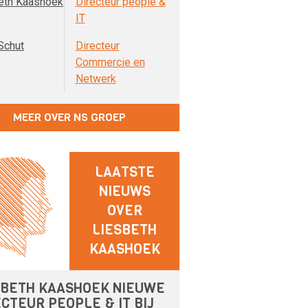
eth Kaashoek
Directeur people &
IT
Schut
Directeur
Commercie en
Netwerk
MEER OVER NS GROEP
LAATSTE
NIEUWS
OVER
LIESBETH
KAASHOEK
SBETH KAASHOEK NIEUWE
CTEUR PEOPLE & IT BIJ