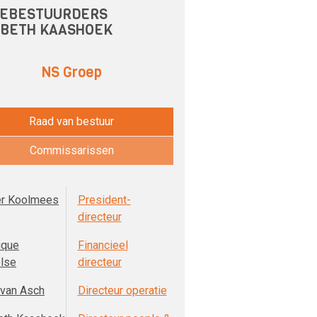
EBESTUURDERS
SBETH KAASHOEK
NS Groep
Raad van bestuur
Commissarissen
r Koolmees
President-
directeur
ique
Financieel
lse
directeur
 van Asch
Directeur operatie