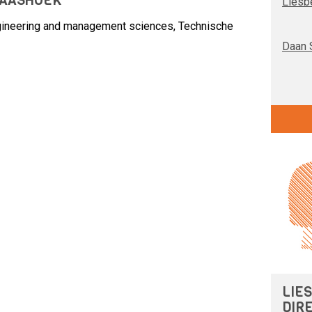
KAASHOEK
Liesb
ngineering and management sciences, Technische
Daan 
LIE
DIRE