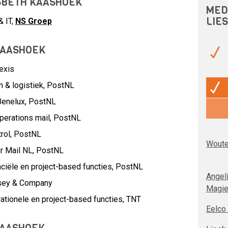
ESBETH KAASHOEK
MED
LIE
& IT,
NS Groep
KAASHOEK
exis
 & logistiek,
PostNL
Benelux,
PostNL
perations mail,
PostNL
rol,
PostNL
Woute
r Mail NL,
PostNL
ciële en project-based functies,
PostNL
Angel
sey & Company
Magie
ationele en project-based functies,
TNT
Eelco