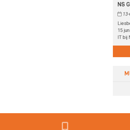
NS 
13-
Liesb
15 ju
IT bij
M