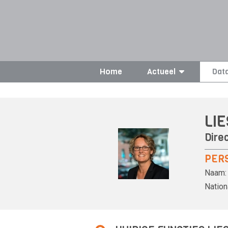
Home
Actueel
Dat
LI
Direc
PER
Naam:
Nationa