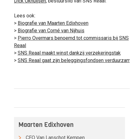
Dick Okhuijsen
, bestuurslid van SNS Reaal.
Lees ook:
>
Biografie van Maarten Edixhoven
>
Biografie van Corné van Nijhuis
>
Pierro Overmars benoemd tot commissaris bij SNS
Reaal
>
SNS Reaal maakt winst dankzij verzekeringstak
>
SNS Reaal gaat zijn beleggingsfondsen verduurzamen
Maarten Edixhoven
CEO
Van Lanschot Kempen