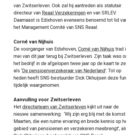
van Zwitserleven. Ook zal hij aantreden als statutair
directeur van
Reaal Verzekeringen
en van SRLEV.
Daarnaast is Edixhoven eveneens benoemd tot lid van
het Management Comité van SNS Reaal.
Corné van Nijhuis
De voorganger van Edixhoven,
Corné van Nijhuis
trad in
mei van dit jaar terug bij Zwitserleven. Zijn taak was om
het bedrijf in de afgelopen twee jaar op de kaart te zetten
als ‘
De pensioenverzekeraar van Nederland
'. Tot op
heden heeft SNS-bestuurder Dick Okhuijsen deze functie
tijdelijk waargenomen.
Aanvulling voor Zwitserleven
Het
directieteam van Zwitserleven
kijkt uit naar de
nieuwe samenwerking: ‘Wij zijn erg blij met de komst van
Maarten, die een ruime ervaring en brede kennis op het
gebied van pensioenen en verzekeren meebrengt', aldus