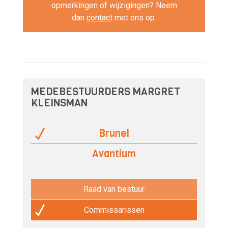
opmerkingen of wijzigingen? Neem
dan
contact
met ons op.
MEDEBESTUURDERS MARGRET
KLEINSMAN
Brunel
Avantium
Raad van bestuur
Commissarissen