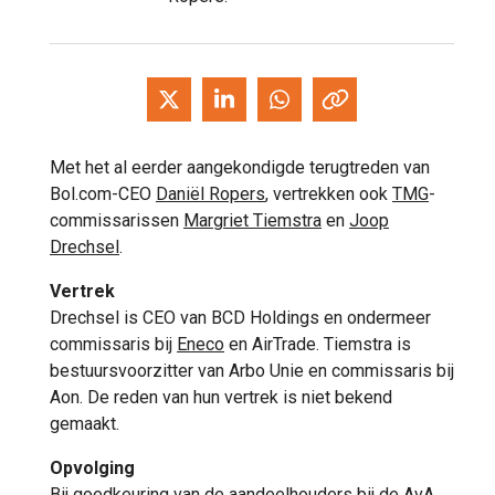
Met het al eerder aangekondigde terugtreden van
Bol.com-CEO
Daniël Ropers
, vertrekken ook
TMG
-
commissarissen
Margriet Tiemstra
en
Joop
Drechsel
.
Vertrek
Drechsel is CEO van BCD Holdings en ondermeer
commissaris bij
Eneco
en AirTrade. Tiemstra is
bestuursvoorzitter van Arbo Unie en commissaris bij
Aon. De reden van hun vertrek is niet bekend
gemaakt.
Opvolging
Bij goedkeuring van de aandeelhouders bij de AvA