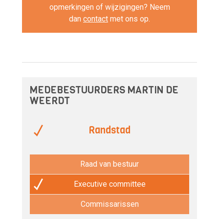
opmerkingen of wijzigingen? Neem
dan
contact
met ons op.
MEDEBESTUURDERS MARTIN DE
WEERDT
Randstad
Raad van bestuur
Executive committee
Commissarissen