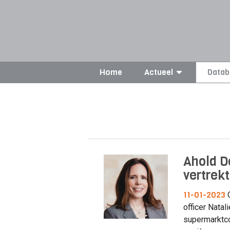
Home
Actueel
Datab
Ahold D
vertrekt
11-01-2023
O
officer Natal
supermarktco