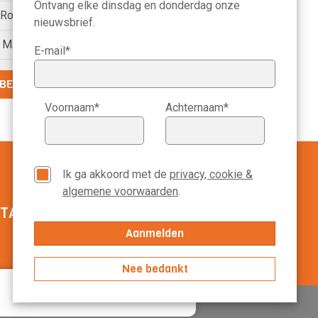
Ontvang elke dinsdag en donderdag onze
) Roelien Ritsema van Eck
nieuwsbrief.
) Marike Bonhof
E-mail*
BEKIJK DE VOLLEDIGE LIJST
Voornaam*
Achternaam*
Ik ga akkoord met de
privacy, cookie &
algemene voorwaarden
.
TACT MANAGEMENT SCOPE
020-3113799
Nee bedankt
Accepteer alles
Voorkeuren
arden