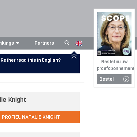
nkings
Partners
Rather read this in English?
Bestel nu uw
proefabonnement
Bestel
lie Knight
PROFIEL NATALIE KNIGHT