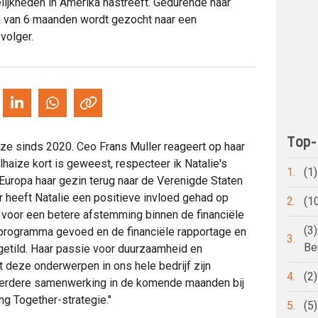
lijkheden in Amerika nastreeft. Gedurende haar
 van 6 maanden wordt gezocht naar een
volger.
Top-
ize sinds 2020. Ceo Frans Muller reageert op haar
elhaize kort is geweest, respecteer ik Natalie's
1.
(1
 Europa haar gezin terug naar de Verenigde Staten
er heeft Natalie een positieve invloed gehad op
2.
(1
voor een betere afstemming binnen de financiële
(3
-programma gevoed en de financiële rapportage en
3.
Be
getild. Haar passie voor duurzaamheid en
at deze onderwerpen in ons hele bedrijf zijn
4.
(2
e verdere samenwerking in de komende maanden bij
ng Together-strategie."
5.
(5