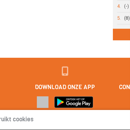
4.
(-
5.
(8
DOWNLOAD ONZE APP
CON
uikt cookies
act
|
Cookieverklaring | Privacyverklaring | Abonnementsvoorwa