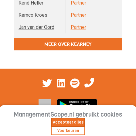
René Heller
Partner
Remco Kroes
Partner
Jan van der Oord
Partner
MEER OVER KEARNEY
ManagementScope.nl gebruikt cookies
Accepteer alles
Contact
|
Cookieverklaring | Privacyverklaring |
Voorkeuren
Abonnementsvoorwaarden