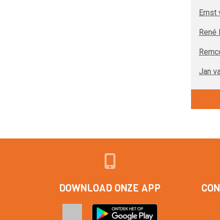
Ernst 
René 
Remc
Jan v
DOWNLOAD ONZE APP
CON