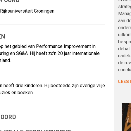
R OORD
strate
Rijksuniversiteit Groningen
Manag
aan de
onder
uitko
EN
bespro
op het gebied van Performance Improvement in
debat
ing en SG&A. Hij heeft zo’n 20 jaar internationale
nadele
sland.
de rev
concl
LEES
 heeft drie kinderen. Hij besteeds zijn overige vrije
muziek en boeken.
 OORD