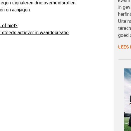
kwam 
egen signaleren drie overheidsrollen:
in gev
en en aanjagen.
herfin
Uitein
 of niet?
terech
: steeds actiever in waardecreatie
goed s
LEES