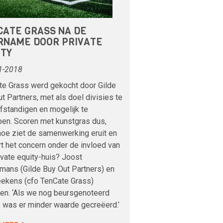
CATE GRASS NA DE
RNAME DOOR PRIVATE
ITY
1-2018
te Grass werd gekocht door Gilde
t Partners, met als doel divisies te
fstandigen en mogelijk te
pen. Scoren met kunstgras dus,
hoe ziet de samenwerking eruit en
rt het concern onder de invloed van
ivate equity-huis? Joost
mans (Gilde Buy Out Partners) en
eekens (cfo TenCate Grass)
len. ‘Als we nog beursgenoteerd
 was er minder waarde gecreëerd.’