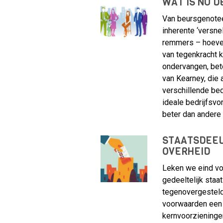
WAT IS NU D
Van beursgenoteer
inherente ‘versne
remmers – hoeven
van tegenkracht 
ondervangen, bet
van Kearney, die 
verschillende be
ideale bedrijfsvo
beter dan andere
STAATSDEEL
OVERHEID
Leken we eind vo
gedeeltelijk staat
tegenovergesteld
voorwaarden een 
kernvoorzieningen