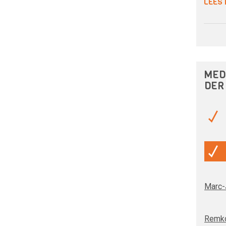
LEES
MED
DER
Marc-
Remko