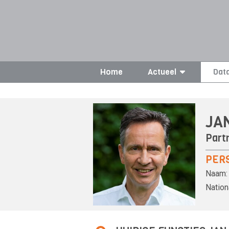
Home
Actueel
Dat
JA
Part
PER
Naam:
Nationa