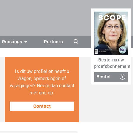
Rankings
Partners
Bestel nu uw
proefabonnement
Is dit uw profiel en heeft u
Bestel
vragen, opmerkingen of
wijzigingen? Neem dan contact
met ons op.
Contact