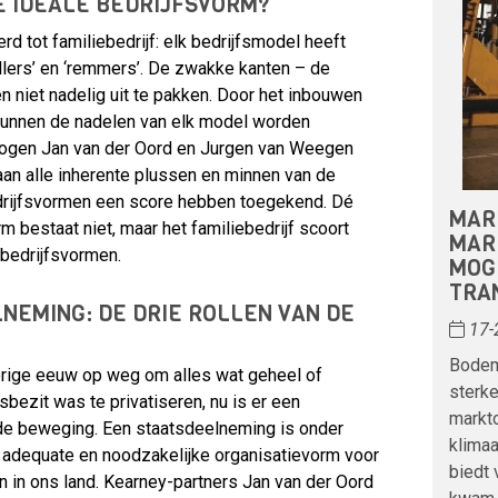
E IDEALE BEDRIJFSVORM?
d tot familiebedrijf: elk bedrijfsmodel heeft
llers’ en ‘remmers’. De zwakke kanten – de
 niet nadelig uit te pakken. Door het inbouwen
kunnen de nadelen van elk model worden
ogen Jan van der Oord en Jurgen van Weegen
aan alle inherente plussen en minnen van de
drijfsvormen een score hebben toegekend. Dé
MARK
rm bestaat niet, maar het familiebedrijf scoort
MAR
 bedrijfsvormen.
MOG
TRAN
NEMING: DE DRIE ROLLEN VAN DE
17-
Bodem
rige eeuw op weg om alles wat geheel of
sterke
sbezit was te privatiseren, nu is er een
markt
e beweging. Een staatsdeelneming is onder
klima
adequate en noodzakelijke organisatievorm voor
biedt 
 in ons land. Kearney-partners Jan van der Oord