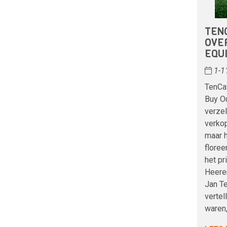
TEN
OVE
EQU
1-1
TenCa
Buy Ou
verzel
verko
maar 
floree
het pr
Heere
Jan T
vertel
waren,