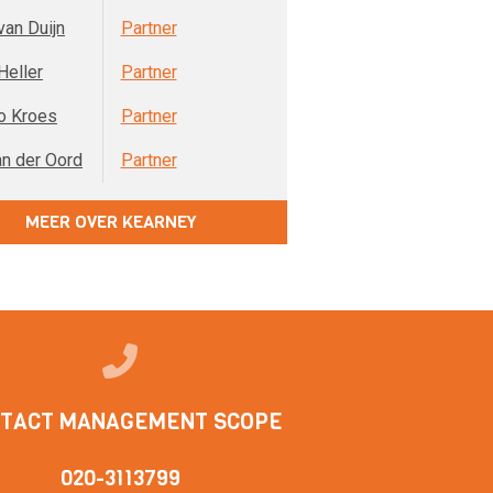
van Duijn
Partner
Heller
Partner
o Kroes
Partner
an der Oord
Partner
MEER OVER KEARNEY
TACT MANAGEMENT SCOPE
020-3113799