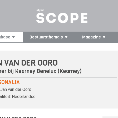
abase
Bestuursthema's
Magazine
N VAN DER OORD
ner bij Kearney Benelux (
Kearney
)
SONALIA
Jan van der Oord
liteit:
Nederlandse