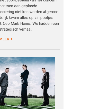
het voortbestaan van het concern
aar toen een geplande
anciering niet kon worden afgerond.
delijk kwam alles op z’n pootjes
t. Ceo Mark Heine: ‘We hadden een
trategisch verhaal.’
 MEER