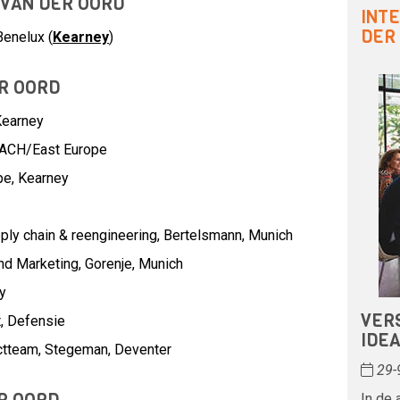
 VAN DER OORD
INT
DER
Benelux (
Kearney
)
R OORD
Kearney
ACH/East Europe
pe,
Kearney
ply chain & reengineering,
Bertelsmann, Munich
und Marketing,
Gorenje, Munich
y
VER
t,
Defensie
IDE
ectteam,
Stegeman, Deventer
29-
In de