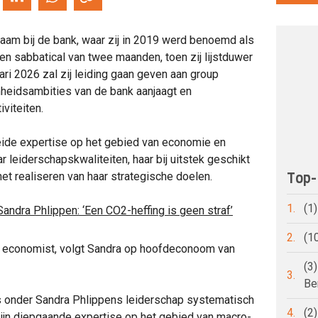
aam bij de bank, waar zij in 2019 werd benoemd als
n sabbatical van twee maanden, toen zij lijstduwer
ri 2026 zal zij leiding gaan geven aan group
amheidsambities van de bank aanjaagt en
iviteiten.
eide expertise op het gebied van economie en
leiderschapskwaliteiten, haar bij uitstek geschikt
Top-
et realiseren van haar strategische doelen.
1.
(1
Sandra Phlippen: ‘Een CO2-heffing is geen straf’
2.
(1
f economist, volgt Sandra op hoofdeconoom van
(3
3.
Be
s onder Sandra Phlippens leiderschap systematisch
4.
(2
zijn diepgaande expertise op het gebied van macro-