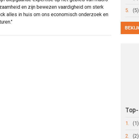
rzaamheid en zijn bewezen vaardigheid om sterk
5.
(5
Nick alles in huis om ons economisch onderzoek en
uren."
BEKIJ
Top-
1.
(1
2.
(2