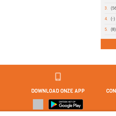
3.
(5
4.
(-
5.
(8
DOWNLOAD ONZE APP
CON