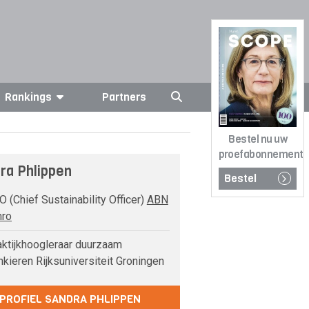
Rankings
Partners
Bestel nu uw
proefabonnement
ra Phlippen
Bestel
 (Chief Sustainability Officer)
ABN
ro
ktijkhoogleraar duurzaam
nkieren Rijksuniversiteit Groningen
PROFIEL SANDRA PHLIPPEN