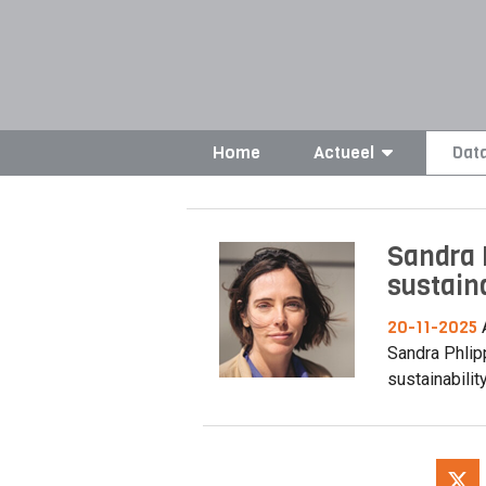
Home
Actueel
Dat
Sandra 
sustain
20-11-2025
Sandra Phlip
sustainability