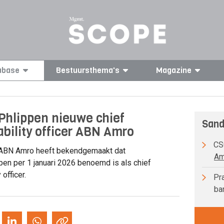
abase
Bestuursthema's
Magazine
Phlippen nieuwe chief
Sand
ability officer ABN Amro
CSO
ABN Amro heeft bekendgemaakt dat
Am
pen per 1 januari 2026 benoemd is als chief
 officer.
Pra
ba