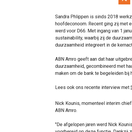
Sandra Phlippen is sinds 2018 werkz
hoofdeconoom. Recent ging zij met ee
werd voor D66. Met ingang van 1 janua
sustainability, waarbij zij de duurza
duurzaamheid integreert in de kernact
ABN Amro geeft aan dat haar uitgebr
duurzaamheid, gecombineerd met haar 
maken om de bank te begeleiden bij h
Lees ook ons recente interview met
Nick Kounis, momenteel interim chie
ABN Amro.
"De afgelopen jaren werd Nick Kouni
voorbereid op deze functie. Dankzij 