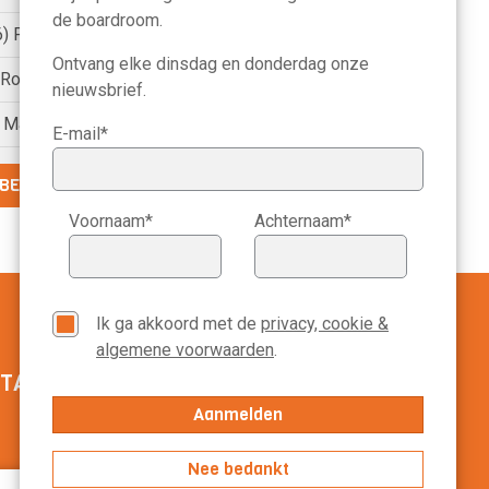
de boardroom.
6) Petri Hofsté
Ontvang elke dinsdag en donderdag onze
) Roelien Ritsema van Eck
nieuwsbrief.
) Marike Bonhof
E-mail*
BEKIJK DE VOLLEDIGE LIJST
Voornaam*
Achternaam*
Ik ga akkoord met de
privacy, cookie &
algemene voorwaarden
.
TACT MANAGEMENT SCOPE
020-3113799
Nee bedankt