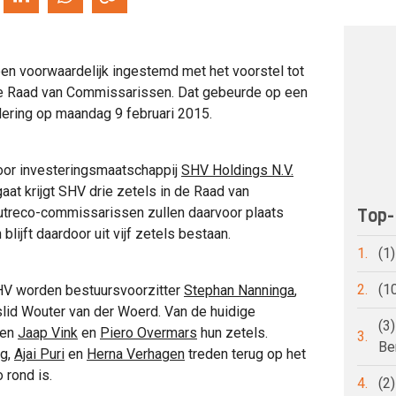
n voorwaardelijk ingestemd met het voorstel tot
de Raad van Commissarissen. Dat gebeurde op een
ring op maandag 9 februari 2015.
oor investeringsmaatschappij
SHV Holdings N.V.
at krijgt SHV drie zetels in de Raad van
utreco-commissarissen zullen daarvoor plaats
Top-
jft daardoor uit vijf zetels bestaan.
1.
(1
2.
(1
HV worden bestuursvoorzitter
Stephan Nanninga
,
lid Wouter van der Woerd. Van de huidige
(3
den
Jaap Vink
en
Piero Overmars
hun zetels.
3.
Be
ng
,
Ajai Puri
en
Herna Verhagen
treden terug op het
rond is.
4.
(2