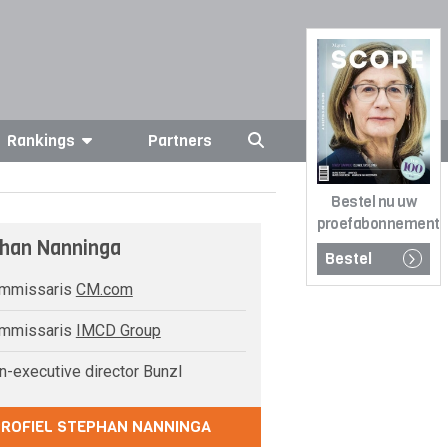
Rankings
Partners
Bestel nu uw
proefabonnement
han Nanninga
Bestel
mmissaris
CM.com
mmissaris
IMCD Group
-executive director Bunzl
PROFIEL STEPHAN NANNINGA