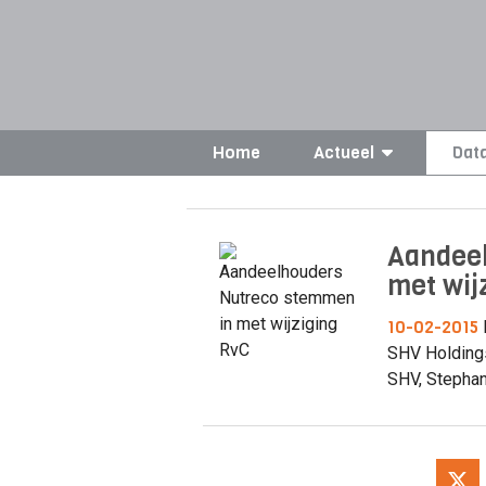
Home
Actueel
Dat
Aandeel
met wij
10-02-2015
SHV Holdings
SHV, Stephan