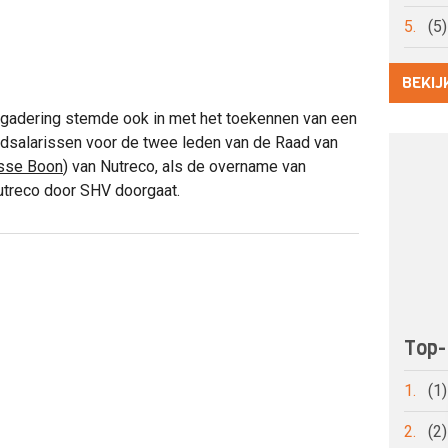
5.
(5
BEKIJ
adering stemde ook in met het toekennen van een
ndsalarissen voor de twee leden van de Raad van
sse Boon
) van Nutreco, als de overname van
utreco door SHV doorgaat.
Top-
1.
(1
2.
(2