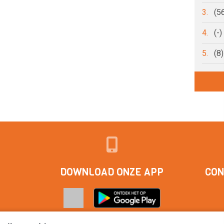
3.
(5
4.
(-
5.
(8
DOWNLOAD ONZE APP
CON