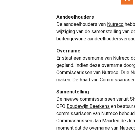
Aandeelhouders
De aandeelhouders van
Nutreco
hebbe
wijziging van de samenstelling van 
buitengewone aandeelhoudersvergade
Overname
Er staat een overname van Nutreco d
gepland. Indien deze overname doorga
Commissarissen van Nutreco. Drie N
maken. De Raad van Commissarissen bli
Samenstelling
De nieuwe commissarissen vanuit S
CFO
Boudewijn Beerkens
en bestuurs
commissarissen van Nutreco behou
Commissarissen
Jan Maarten de Jo
moment dat de overname van Nutreco 