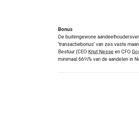
Bonus
De buitengewone aandeelhoudersverg
'transactiebonus' van zes vaste maa
Bestuur (CEO
Knut Nesse
en CFO
Go
minimaal 66⅔% van de aandelen in N