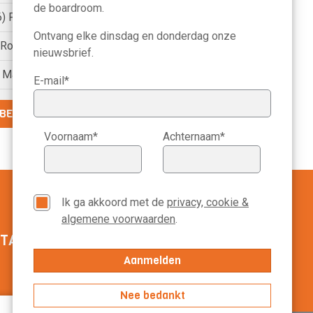
de boardroom.
6) Petri Hofsté
Ontvang elke dinsdag en donderdag onze
) Roelien Ritsema van Eck
nieuwsbrief.
) Marike Bonhof
E-mail*
BEKIJK DE VOLLEDIGE LIJST
Voornaam*
Achternaam*
Ik ga akkoord met de
privacy, cookie &
algemene voorwaarden
.
TACT MANAGEMENT SCOPE
020-3113799
Nee bedankt