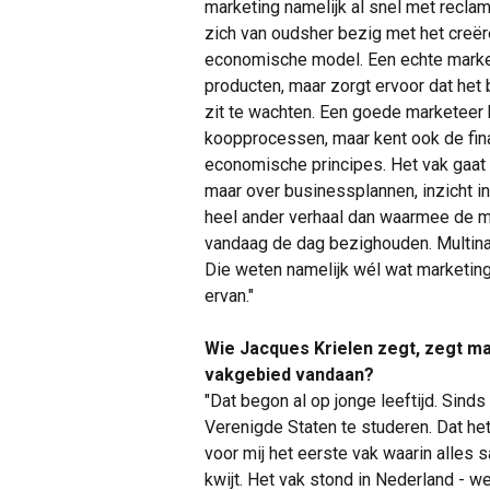
marketing namelijk al snel met reclam
zich van oudsher bezig met het creër
economische model. Een echte markete
producten, maar zorgt ervoor dat het
zit te wachten. Een goede marketeer
koopprocessen, maar kent ook de fin
economische principes. Het vak gaat d
maar over businessplannen, inzicht i
heel ander verhaal dan waarmee de 
vandaag de dag bezighouden. Multinati
Die weten namelijk wél wat marketing
ervan."
Wie Jacques Krielen zegt, zegt ma
vakgebied vandaan?
"Dat begon al op jonge leeftijd. Sinds
Verenigde Staten te studeren. Dat he
voor mij het eerste vak waarin alles 
kwijt. Het vak stond in Nederland - w