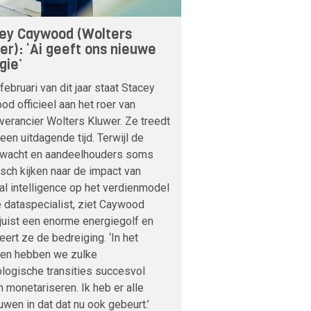
ey Caywood (Wolters
er): ‘Ai geeft ons nieuwe
gie’
februari van dit jaar staat Stacey
d officieel aan het roer van
verancier Wolters Kluwer. Ze treedt
 een uitdagende tijd. Terwijl de
nwacht en aandeelhouders soms
sch kijken naar de impact van
cial intelligence op het verdienmodel
 dataspecialist, ziet Caywood
 juist een enorme energiegolf en
veert ze de bedreiging. ‘In het
den hebben we zulke
logische transities succesvol
 monetariseren. Ik heb er alle
uwen in dat dat nu ook gebeurt.’