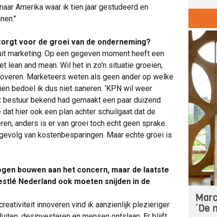
naar Amerika waar ik tien jaar gestudeerd en
nen."
zorgt voor de groei van de onderneming?
anuit marketing. Op een gegeven moment heeft een
et lean and mean. Wil het in zo'n situatie groeien,
innoveren. Marketeers weten als geen ander op welke
ien bedoel ik dus niet saneren. ‘KPN wil weer
 het bestuur bekend had gemaakt een paar duizend
 dat hier ook een plan achter schuilgaat dat de
eren, anders is er van groei toch echt geen sprake.
gevolg van kostenbesparingen. Maar echte groei is
ogen bouwen aan het concern, maar de laatste
Nestlé Nederland ook moeten snijden in de
Marc
eativiteit innoveren vind ik aanzienlijk plezieriger
‘De n
luiten, desinvesteren en mensen ontslaan. Er blijft