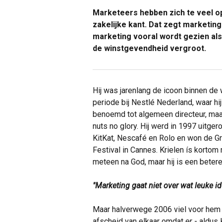
Marketeers hebben zich te veel op 
zakelijke kant. Dat zegt marketin
marketing vooral wordt gezien als
de winstgevendheid vergroot.
Hij was jarenlang de icoon binnen de 
periode bij Nestlé Nederland, waar hi
benoemd tot algemeen directeur, maa
nuts no glory. Hij werd in 1997 uitge
KitKat, Nescafé en Rolo en won de Gra
Festival in Cannes. Krielen ís kortom
meteen na God, maar hij is een betere
"Marketing gaat niet over wat leuke i
Maar halverwege 2006 viel voor hem 
afscheid van elkaar omdat er - aldus