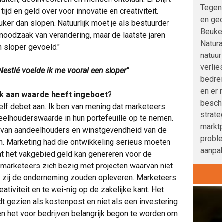
Tegen
jd en geld over voor innovatie en creativiteit.
en geo
uker dan slopen. Natuurlijk moet je als bestuurder
Beuke
 noodzaak van verandering, maar de laatste jaren
Natura
n sloper gevoeld."
natuur
verlie
 Nestlé voelde ik me vooral een sloper"
bedre
en er 
k aan waarde heeft ingeboet?
besche
elf debet aan. Ik ben van mening dat marketeers
strat
eelhouderswaarde in hun portefeuille op te nemen.
marktp
ng van aandeelhouders en winstgevendheid van de
probl
. Marketing had die ontwikkeling serieus moeten
aanpak
t het vakgebied geld kan genereren voor de
n marketeers zich bezig met projecten waarvan niet
d zij de onderneming zouden opleveren. Marketeers
ativiteit en te wei-nig op de zakelijke kant. Het
t gezien als kostenpost en niet als een investering
n het voor bedrijven belangrijk begon te worden om