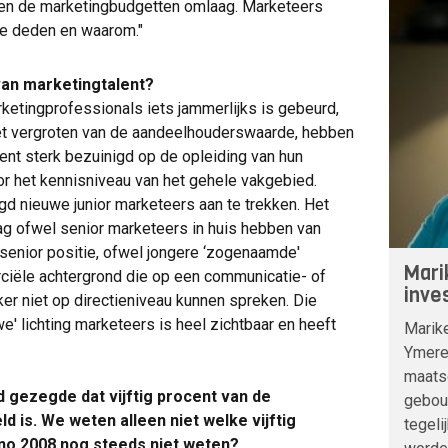
ten de marketingbudgetten omlaag. Marketeers
e deden en waarom."
van marketingtalent?
rketingprofessionals iets jammerlijks is gebeurd,
het vergroten van de aandeelhouderswaarde, hebben
ent sterk bezuinigd op de opleiding van hun
r het kennisniveau van het gehele vakgebied.
gd nieuwe junior marketeers aan te trekken. Het
ag ofwel senior marketeers in huis hebben van
senior positie, ofwel jongere ‘zogenaamde'
Mari
iële achtergrond die op een communicatie- of
inve
er niet op directieniveau kunnen spreken. Die
e' lichting marketeers is heel zichtbaar en heeft
Marike
Ymere
maats
 gezegde dat vijftig procent van de
gebou
is. We weten alleen niet welke vijftig
tegeli
nno 2008 nog steeds niet weten?