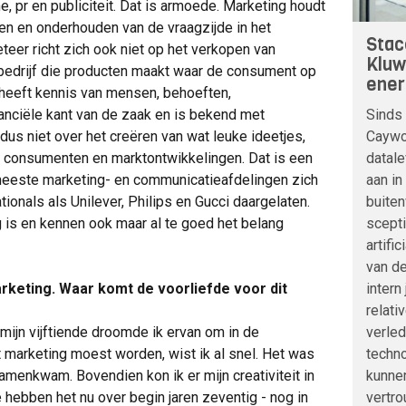
e, pr en publiciteit. Dat is armoede. Marketing houdt
en en onderhouden van de vraagzijde in het
Stac
er richt zich ook niet op het verkopen van
Kluw
 bedrijf die producten maakt waar de consument op
ener
 heeft kennis van mensen, behoeften,
Sinds 
anciële kant van de zaak en is bekend met
Caywoo
us niet over het creëren van wat leuke ideetjes,
datale
n consumenten en marktontwikkelingen. Dat is een
aan in
meeste marketing- en communicatieafdelingen zich
buite
onals als Unilever, Philips en Gucci daargelaten.
scepti
 is en kennen ook maar al te goed het belang
artifi
van de
intern
rketing. Waar komt de voorliefde voor dit
relati
verle
 mijn vijftiende droomde ik ervan om in de
techno
t marketing moest worden, wist ik al snel. Het was
kunnen
samenkwam. Bovendien kon ik er mijn creativiteit in
vertro
e hebben het nu over begin jaren zeventig - nog in