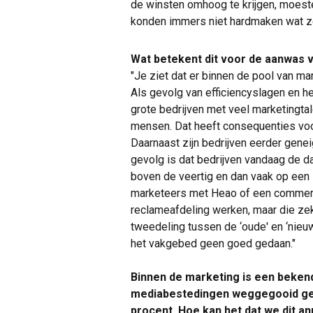
de winsten omhoog te krijgen, moes
konden immers niet hardmaken wat z
Wat betekent dit voor de aanwas 
"Je ziet dat er binnen de pool van ma
Als gevolg van efficiencyslagen en 
grote bedrijven met veel marketingtal
mensen. Dat heeft consequenties voo
Daarnaast zijn bedrijven eerder genei
gevolg is dat bedrijven vandaag de d
boven de veertig en dan vaak op een 
marketeers met Heao of een commerc
reclameafdeling werken, maar die zek
tweedeling tussen de ‘oude' en ‘nieuw
het vakgebed geen goed gedaan."
Binnen de marketing is een bekend
mediabestedingen weggegooid geld 
procent. Hoe kan het dat we dit a