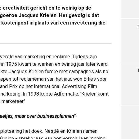
creativiteit gericht en te weinig op de
ggoeroe Jacques Krielen. Het gevolg is dat
 kostenpost in plaats van een investering die
wereld van marketing en reclame. Tijdens zijn
j in 1975 kwam te werken en twintig jaar later werd
kte Jacques Krielen furore met campagnes als no
roepen tot reclameman van het jaar, won Effies voor
nd Prix op het International Advertising Film
 marketing. In 1998 kopte Adformatie: ‘Krielen komt
 marketeer.'
deetjes, maar over businessplannen"
plotseling het doek. Nestlé en Krielen namen
 Krielen - sprake was van een verschil van mening