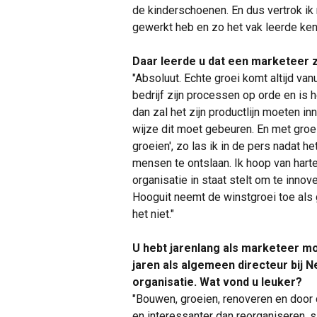
de kinderschoenen. En dus vertrok ik 
gewerkt heb en zo het vak leerde ken
Daar leerde u dat een marketeer 
"Absoluut. Echte groei komt altijd v
bedrijf zijn processen op orde en is h
dan zal het zijn productlijn moeten 
wijze dit moet gebeuren. En met groe
groeien', zo las ik in de pers nadat
mensen te ontslaan. Ik hoop van harte
organisatie in staat stelt om te innov
Hooguit neemt de winstgroei toe als 
het niet."
U hebt jarenlang als marketeer m
jaren als algemeen directeur bij 
organisatie. Wat vond u leuker?
"Bouwen, groeien, renoveren en door cr
en interessanter dan reorganiseren, s