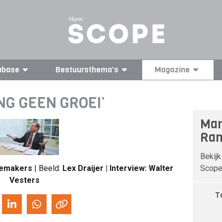
abase
Bestuursthema's
Magazine
G GEEN GROEI’
Man
Ran
Bekijk
Scope 
oemakers
| Beeld:
Lex Draijer | Interview: Walter
Vesters
T