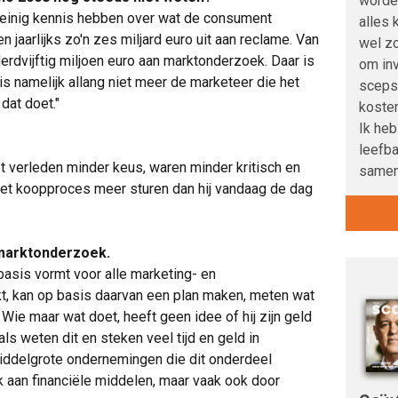
worden
einig kennis hebben over wat de consument
alles k
jaarlijks zo'n zes miljard euro uit aan reclame. Van
wel zo
rdvijftig miljoen euro aan marktonderzoek. Daar is
om inv
s namelijk allang niet meer de marketeer die het
scepsi
 dat doet."
kosten
Ik heb
leefb
 verleden minder keus, waren minder kritisch en
samen
et koopproces meer sturen dan hij vandaag de dag
 marktonderzoek.
basis vormt voor alle marketing- en
, kan op basis daarvan een plan maken, meten wat
 Wie maar wat doet, heeft geen idee of hij zijn geld
ls weten dit en steken veel tijd en geld in
middelgrote ondernemingen die dit onderdeel
k aan financiële middelen, maar vaak ook door