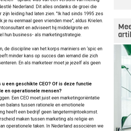
estlé Nederland. Dit alles ondanks de groei die
zijn leiding had laten zien. "Ik had sinds 1995 zes
k je nu eenmaal geen vrienden mee", aldus Krielen.
Mee
tconsultant en adviseert hij middelgrote en
art
el hun business- als marketingstrategie.
 de discipline van het korps mariniers en ‘spic en
heeft minder kans op succes dan iemand die zich
enteren. En als marketeer moet je jezelf als geen
 u een geschikte CEO? Of is deze functie
le en operationele mensen?
eggen. Een CEO moet juist een marketingoriëntatie
en balans tussen rationele en emotionele
g heeft een bedrijf geen langetermijntoekomst.
erscheid maken tussen marketing als religie en
 van operationele taken. In Nederland associëren we