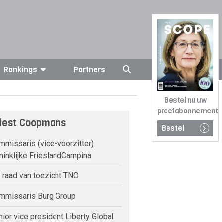
Rankings
Partners
Bestel nu uw
proefabonnement
iest Coopmans
Bestel
missaris (vice-voorzitter)
ninklijke FrieslandCampina
 raad van toezicht TNO
missaris Burg Group
ior vice president Liberty Global