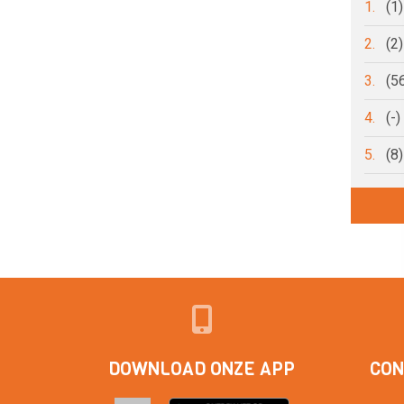
1.
(1
2.
(2
3.
(5
4.
(-
5.
(8
DOWNLOAD ONZE APP
CON