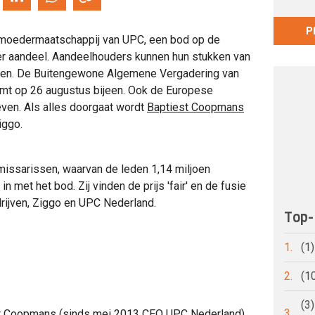
P
, moedermaatschappij van UPC, een bod op de
er aandeel. Aandeelhouders kunnen hun stukken van
lden. De Buitengewone Algemene Vergadering van
mt op 26 augustus bijeen. Ook de Europese
en. Als alles doorgaat wordt
Baptiest Coopmans
iggo.
missarissen, waarvan de leden 1,14 miljoen
 met het bod. Zij vinden de prijs 'fair' en de fusie
edrijven, Ziggo en UPC Nederland.
Top-
1.
(1
2.
(1
(3
3.
est Coopmans (sinds mei 2013 CEO UPC Nederland)