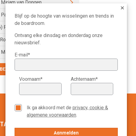
) Miriam van Dongen
) Pauline van der Meer Mohr
Blijf op de hoogte van wisselingen en trends in
de boardroom.
6) Petri Hofsté
Ontvang elke dinsdag en donderdag onze
) Roelien Ritsema van Eck
nieuwsbrief.
) Marike Bonhof
E-mail*
BEKIJK DE VOLLEDIGE LIJST
Voornaam*
Achternaam*
Ik ga akkoord met de
privacy, cookie &
algemene voorwaarden
.
TACT MANAGEMENT SCOPE