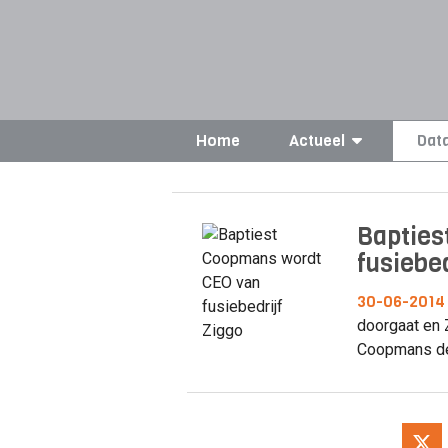
Home
Actueel
Dat
Bapties
fusiebed
30-06-2014
doorgaat en 
Coopmans de 