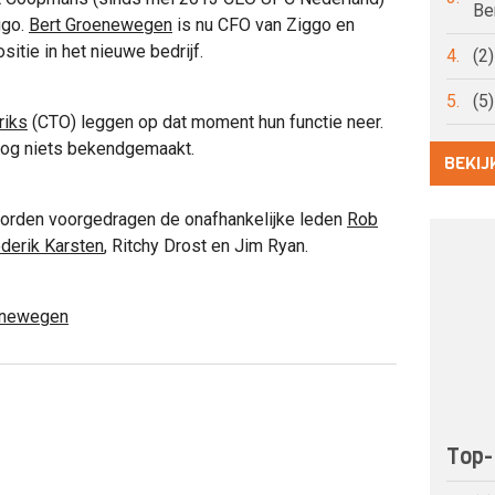
Be
ggo.
Bert Groenewegen
is nu CFO van Ziggo en
itie in het nieuwe bedrijf.
4.
(2
5.
(5
riks
(CTO) leggen op dat moment hun functie neer.
 nog niets bekendgemaakt.
BEKIJ
rden voorgedragen de onafhankelijke leden
Rob
derik Karsten
, Ritchy Drost en Jim Ryan.
enewegen
Top-