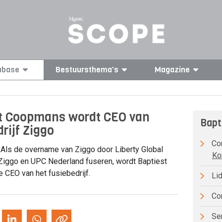
abase
Bestuursthema's
Magazine
t Coopmans wordt CEO van
Bapt
rijf Ziggo
Com
Als de overname van Ziggo door Liberty Global
Ko
Ziggo en UPC Nederland fuseren, wordt Baptiest
CEO van het fusiebedrijf.
Lid
Com
Sen