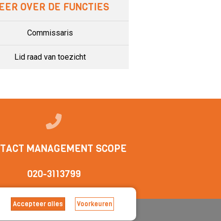
EER OVER DE FUNCTIES
Commissaris
Lid raad van toezicht
TACT MANAGEMENT SCOPE
020-3113799
Accepteer alles
Voorkeuren
arden