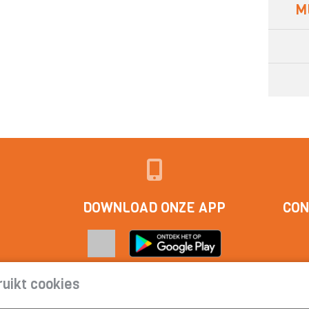
M
DOWNLOAD ONZE APP
CON
uikt cookies
act
|
Cookieverklaring | Privacyverklaring | Abonnementsvoorwa