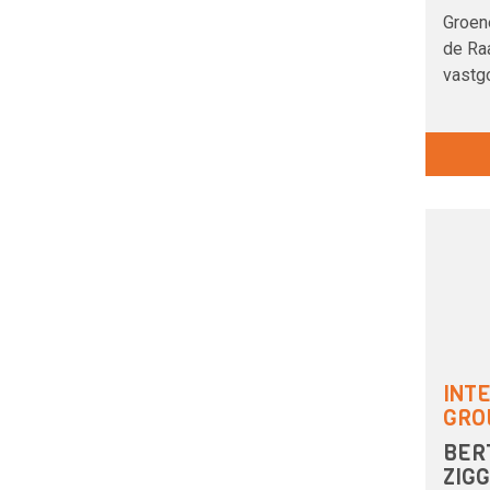
Groene
de Ra
vastg
INT
GRO
BER
ZIGG