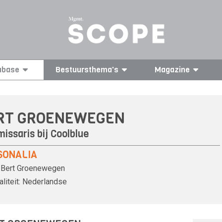
abase
Bestuursthema's
Magazine
RT GROENEWEGEN
issaris bij
Coolblue
SONALIA
Bert Groenewegen
liteit:
Nederlandse