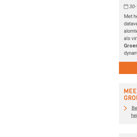
30-
Met h
datav
alomt
als vi
Groe
dynami
MEE
GRO
Be
he