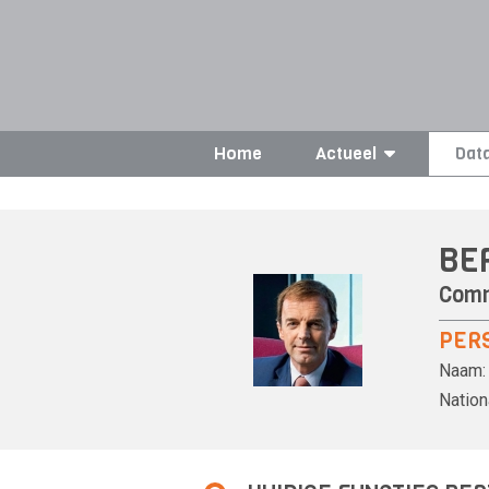
Home
Actueel
Dat
BE
Comm
PER
Naam:
Nationa