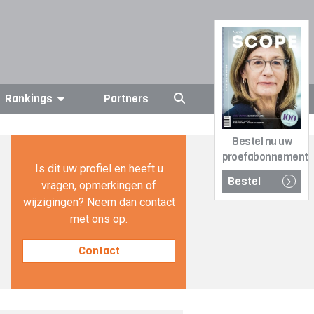
Rankings
Partners
Bestel nu uw
proefabonnement
Is dit uw profiel en heeft u
Bestel
vragen, opmerkingen of
wijzigingen? Neem dan contact
met ons op.
Contact