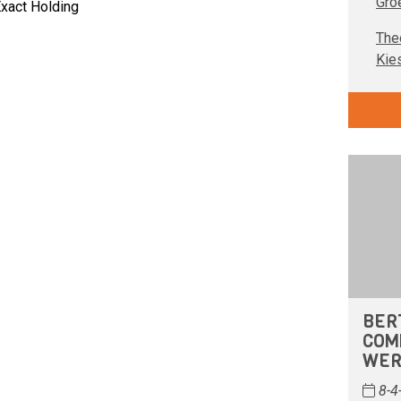
Gro
xact Holding
The
Kie
BER
COM
WER
8-4