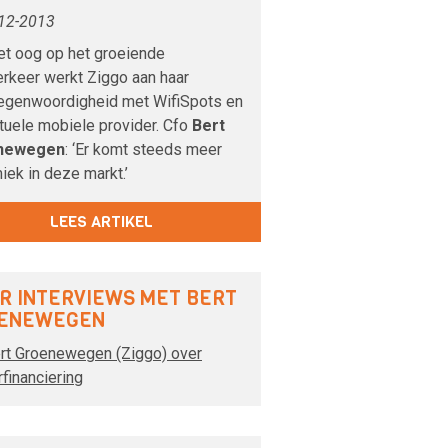
12-2013
et oog op het groeiende
erkeer werkt Ziggo aan haar
egenwoordigheid met WifiSpots en
rtuele mobiele provider. Cfo
Bert
newegen
: ‘Er komt steeds meer
ek in deze markt.’
LEES ARTIKEL
R INTERVIEWS MET BERT
ENEWEGEN
rt Groenewegen (Ziggo) over
rfinanciering