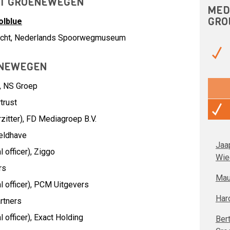
ERT GROENEWEGEN
MED
GRO
olblue
ezicht, Nederlands Spoorwegmuseum
ENEWEGEN
,
NS Groep
rtrust
itter),
FD Mediagroep B.V.
eldhave
Jaa
 officer),
Ziggo
Wie
rs
Mau
 officer),
PCM Uitgevers
Har
artners
 officer),
Exact Holding
Ber