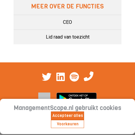
MEER OVER DE FUNCTIES
CEO
Lid raad van toezicht
ManagementScope.nl gebruikt cookies
Accepteer alles
Contact
|
Cookieverklaring | Privacyverklaring |
Voorkeuren
Abonnementsvoorwaarden