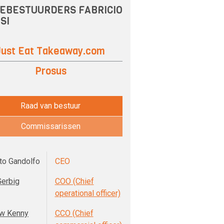
EBESTUURDERS FABRICIO
SI
Just Eat Takeaway.com
Prosus
Raad van bestuur
Commissarissen
to Gandolfo
CEO
Gerbig
COO (Chief
operational officer)
w Kenny
CCO (Chief