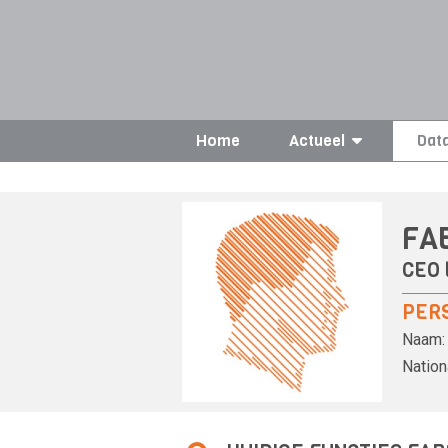
Home
Actueel
Dat
FAB
CEO 
PER
Naam:
Nationa