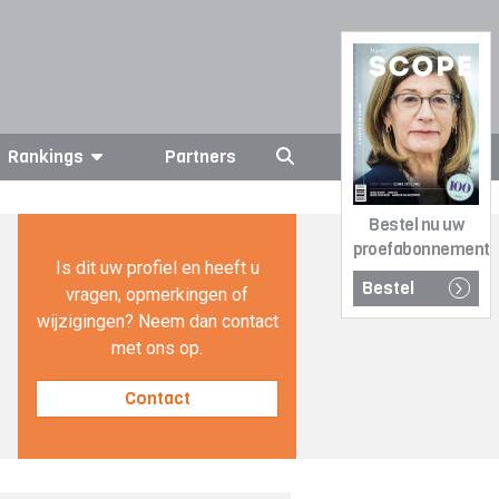
Rankings
Partners
Bestel nu uw
proefabonnement
Is dit uw profiel en heeft u
Bestel
vragen, opmerkingen of
wijzigingen? Neem dan contact
met ons op.
Contact