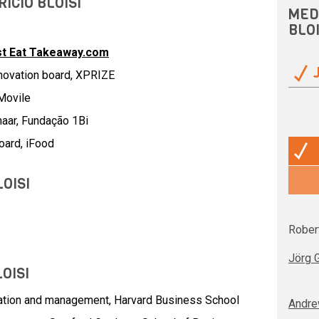
ICIO BLOISI
MED
BLOI
st Eat Takeaway.com
novation board, XPRIZE
Movile
naar, Fundação 1Bi
oard, iFood
OISI
Rober
Jörg 
OISI
ation and management, Harvard Business School
Andre