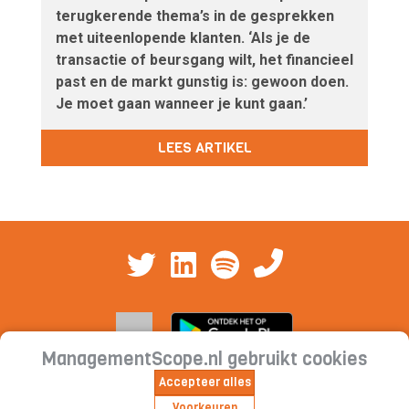
terugkerende thema’s in de gesprekken
met uiteenlopende klanten. ‘Als je de
transactie of beursgang wilt, het financieel
past en de markt gunstig is: gewoon doen.
Je moet gaan wanneer je kunt gaan.’
LEES ARTIKEL
ManagementScope.nl gebruikt cookies
Accepteer alles
Contact
|
Cookieverklaring | Privacyverklaring |
Voorkeuren