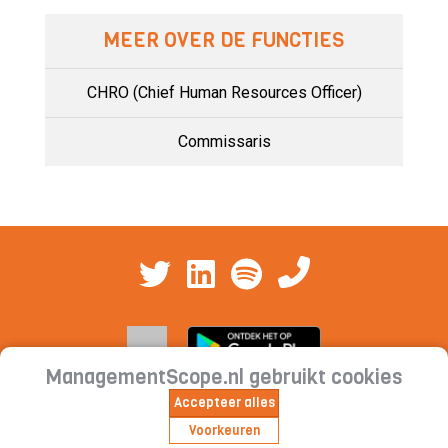
MEER OVER DE FUNCTIES
CHRO (Chief Human Resources Officer)
Commissaris
ManagementScope.nl gebruikt cookies
Accepteer alles
Contact
|
Cookieverklaring | Privacyverklaring |
Voorkeuren
Abonnementsvoorwaarden