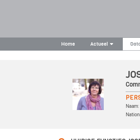
Home
Actueel
Dat
JO
Comm
PER
Naam:
Nationa