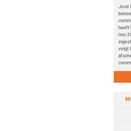
José 
benoem
commi
heeft
mei 2
inges
volgt 
afsch
commi
M