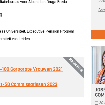
Jos
tatiebureau voor Alcohol en Drugs Breda
Sar
R
ss Universiteit, Excecutive Pension Program
ersiteit van Leiden
RANKINGS
op-100 Corporate Vrouwen 2021
ext-50 Commissarissen 2023
JOS
COM
20-