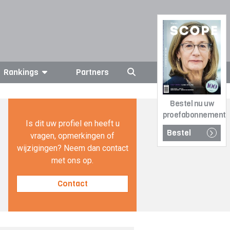
Rankings
Partners
Bestel nu uw
proefabonnement
Is dit uw profiel en heeft u
Bestel
vragen, opmerkingen of
wijzigingen? Neem dan contact
met ons op.
Contact