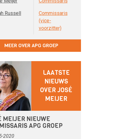
é Meijer
Commissaris
ah Russell
Commissaris
(vice-
voorzitter)
MEER OVER APG GROEP
LAATSTE
NIEUWS
OVER JOSÉ
MEIJER
É MEIJER NIEUWE
MISSARIS APG GROEP
5-2020