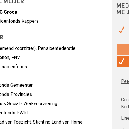
É MEIJER
MED
MEI
G Groep
sioenfonds Kappers
R
emend voorzitter),
Pensioenfederatie
oenen,
FNV
ensioenfonds
Pet
onds Gemeenten
onds Provincies
Con
ds Sociale Werkvoorziening
Kor
enfonds PWRI
Lin
ad van Toezicht,
Stichting Land van Horne