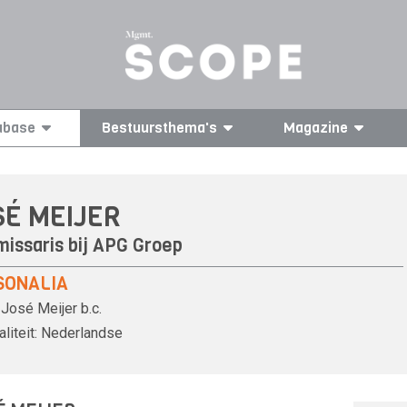
abase
Bestuursthema's
Magazine
SÉ MEIJER
issaris bij
APG Groep
SONALIA
José Meijer
b.c.
liteit:
Nederlandse