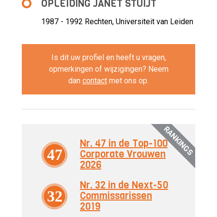
OPLEIDING JANET STUIJT
1987 - 1992
Rechten, Universiteit van Leiden
Is dit uw profiel en heeft u vragen,
opmerkingen of wijzigingen? Neem
dan
contact
met ons op.
RANKINGS
Nr. 47 in de Top-100
47
Corporate Vrouwen
2026
Nr. 32 in de Next-50
32
Commissarissen
2019