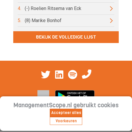
4.
(-) Roelien Ritsema van Eck
5.
(8) Marike Bonhof
BEKIJK DE VOLLEDIGE LIJST
ManagementScope.nl gebruikt cookies
Accepteer alles
Contact
|
Cookieverklaring | Privacyverklaring |
Voorkeuren
Abonnementsvoorwaarden