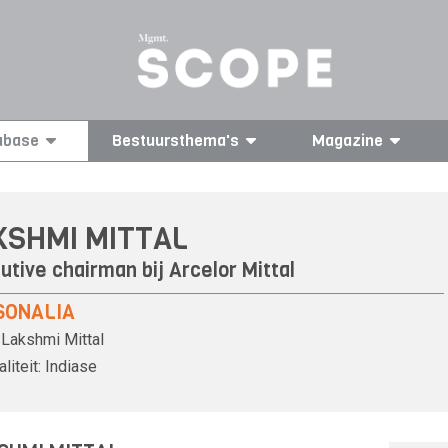
abase
Bestuursthema's
Magazine
KSHMI MITTAL
utive chairman bij
Arcelor Mittal
SONALIA
Lakshmi Mittal
liteit:
Indiase