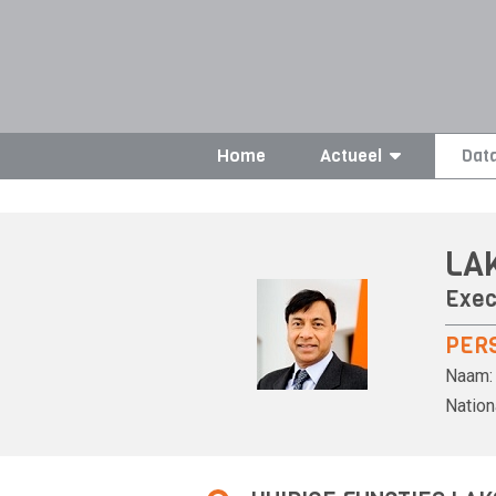
Home
Actueel
Dat
LA
Exec
PER
Naam:
Nationa