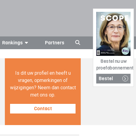
Rankings
Partners
Bestel nu uw
proefabonnement
Is dit uw profiel en heeft u
Bestel
vragen, opmerkingen of
wijzigingen? Neem dan contact
met ons op.
Contact