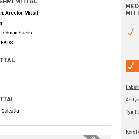
SHMI MITTAL
MED
MIT
an,
Arcelor Mittal
m
, Goldman Sachs
, EADS
ITTAL
Laksh
ITTAL
Aditya
 Calcutta
Tye Bu
Karel