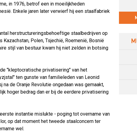
me, in 1976, betrof een in moeilijkheden
esië. Enkele jaren later verwierf hij een staalfabriek
antal herstructureringsbehoeftige staalbedrijven op
M
s Kazachstan, Polen, Tsjechië, Roemenië, Bosnië
ire stijl van bestuur kwam hij niet zelden in botsing
 de "kleptocratische privatisering" van het
yzjstal" ten gunste van familieleden van Leonid
sj na de Oranje Revolutie ongedaan was gemaakt,
lijk hoger bedrag dan er bij de eerdere privatisering
n eerste instantie mislukte - poging tot overname van
lor, op dat moment het tweede staalconcern ter
vername wel.