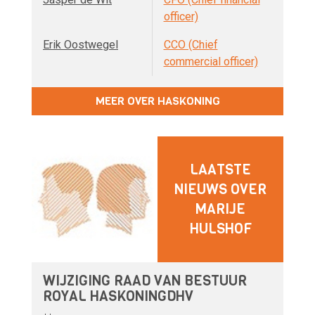
officer)
Erik Oostwegel
CCO (Chief
commercial officer)
MEER OVER HASKONING
LAATSTE
NIEUWS OVER
MARIJE
HULSHOF
WIJZIGING RAAD VAN BESTUUR
ROYAL HASKONINGDHV