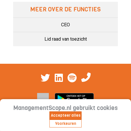
MEER OVER DE FUNCTIES
CEO
Lid raad van toezicht
ManagementScope.nl gebruikt cookies
Accepteer alles
Contact
|
Cookieverklaring | Privacyverklaring |
Voorkeuren
Abonnementsvoorwaarden