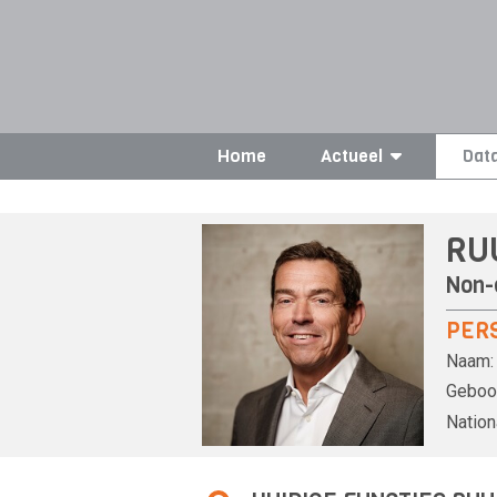
Home
Actueel
Dat
RU
Non-
PER
Naam:
Geboor
Nationa