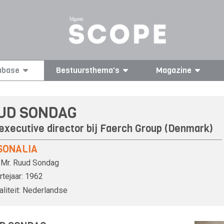
abase
Bestuursthema's
Magazine
UD SONDAG
executive director bij Faerch Group (Denmark)
SONALIA
Mr.
Ruud Sondag
tejaar:
1962
liteit:
Nederlandse