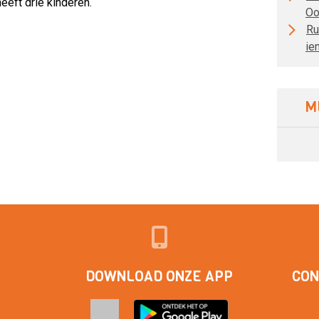
eft drie kinderen.
Oo
Ru
ie
M
DOWNLOAD ONZE APP
CON