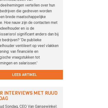
sdeelnemingen vertellen over hun
j bedrijven die gedreven worden
een brede maatschappelijke
ie. Hoe nauw zijn de contacten met
ndeelhouder en is de
sarisrol significant anders dan bij
e bedrijven? ‘De publieke
lhouder ventileert op veel vlakken
ening: van financiële en
egische vraagstukken tot
mingen en salarissen.’
LEES ARTIKEL
R INTERVIEWS MET RUUD
DAG
ud Sondag, CEO Van Gansewinkel: