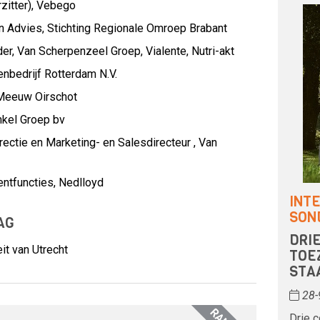
itter),
Vebego
n Advies,
Stichting Regionale Omroep Brabant
der,
Van Scherpenzeel Groep, Vialente, Nutri-akt
nbedrijf Rotterdam N.V.
Meeuw Oirschot
kel Groep bv
ectie en Marketing- en Salesdirecteur ,
Van
ntfuncties,
Nedlloyd
INT
SON
AG
DRI
it van Utrecht
TOE
STA
28-
Drie 