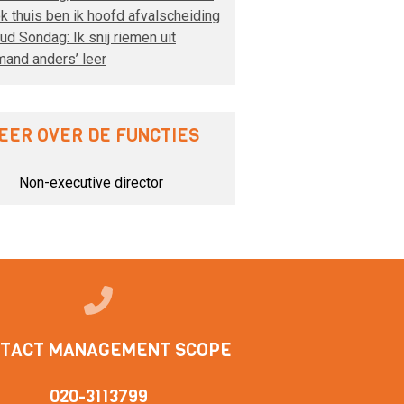
k thuis ben ik hoofd afvalscheiding
ud Sondag: Ik snij riemen uit
mand anders’ leer
EER OVER DE FUNCTIES
Non-executive director
TACT MANAGEMENT SCOPE
020-3113799