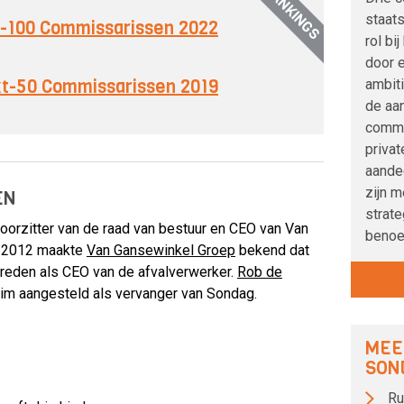
RANKINGS
staat
op-100 Commissarissen 2022
rol bi
door 
ext-50 Commissarissen 2019
ambit
de aa
commis
privat
aandee
zijn m
EN
strat
orzitter van de raad van bestuur en CEO van Van
benoe
l 2012 maakte
Van Gansewinkel Groep
bekend dat
treden als CEO van de afvalverwerker.
Rob de
erim aangesteld als vervanger van Sondag.
MEE
SON
Ru