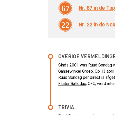
67
Nr. 67 in de T
22
Nr. 22 in de N
OVERIGE VERMELDING
Sinds 2001 was Ruud Sondag vo
Gansewinkel Groep. Op 13 apri
Ruud Sondag per direct is afge
Fluiter Balledux
, CFO, werd int
TRIVIA