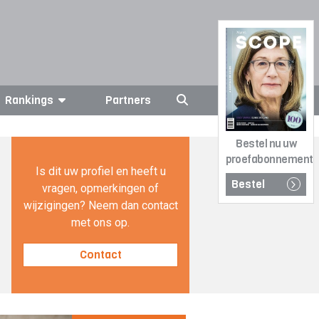
Rankings
Partners
Bestel nu uw
proefabonnement
Is dit uw profiel en heeft u
Bestel
vragen, opmerkingen of
wijzigingen? Neem dan contact
met ons op.
Contact