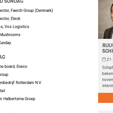
UD SONDAG
ector, Faerch Group (Denmark)
ector, Eteck
es, Vos Logistics
a Mushrooms
 Xunday
RUUD
SCH
AG
21-
the board,
Eneco
Schip
beken
Group
novem
nbedrijf Rotterdam N.V.
interi
ail
er Halbertsma Groep