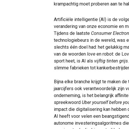
krampachtig moet proberen aan te ha
Artificiële intelligentie (AI) is de v
verandering van onze economie en maa
Tijdens de laatste
Consumer Electro
technologiebeurs in de wereld, was e
slechts één doel had: het gelukkig 
van de woorden
love
en robot: de Lo
sport heet, is AI als
vijftig tinten grijs
slimme fabrieken tot kankerbestrijde
Bijna elke branche krijgt te maken de
jaarcijfers ook verantwoordelijk zijn
onderneming, is het belangrijk affinite
spreekwoord
Uber yourself before y
impact die digitalisering kan hebben
AI heeft voor velen een beangstigend
autonome investeringsalgoritmes di