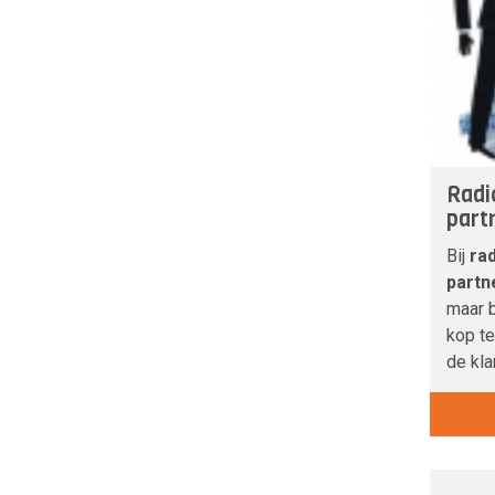
Radi
part
Bij
rad
partn
maar 
kop te
de kla