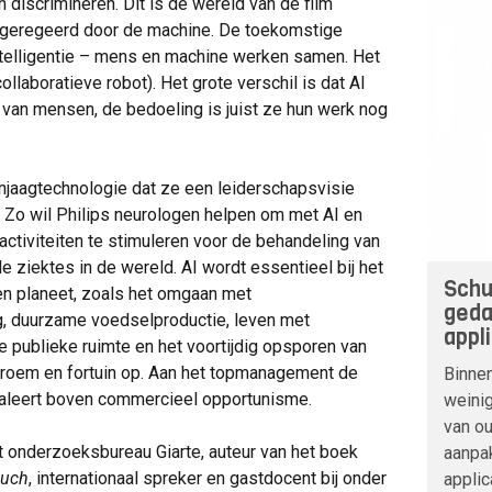
 discrimineren. Dit is de wereld van de film
 geregeerd door de machine. De toekomstige
 intelligentie – mens en machine werken samen. Het
ollaboratieve robot). Het grote verschil is dat AI
n van mensen, de bedoeling is juist ze hun werk nog
njaagtechnologie dat ze een leiderschapsvisie
 Zo wil Philips neurologen helpen om met AI en
ctiviteiten te stimuleren voor de behandeling van
 ziektes in de wereld. AI wordt essentieel bij het
Schu
n planeet, zoals het omgaan met
geda
g, duurzame voedselproductie, leven met
appl
e publieke ruimte en het voortijdig opsporen van
ert roem en fortuin op. Aan het topmanagement de
Binnen
valeert boven commercieel opportunisme.
weinig
van ou
et onderzoeksbureau Giarte, auteur van het boek
aanpa
ouch
, internationaal spreker en gastdocent bij onder
applic