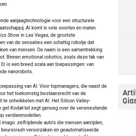
ken.
olgende aanjaagtechnologie voor een structurele
tschappij. AI komt in vele soorten en maten.
nics Show
in Las Vegas, de grootste
en van de sensaties een schattig robotje dat
maken van mensen. De naam is een samentrekking
vot. Binnen
emotional robotics
, zoals deze tak van
. Er is een breed scala aan toepassingen: van
nde nanorobots.
 toepassing van AI. Voor topmanagers, die naast de
Art
 voor het toekomstig bestaansrecht van de
Gia
it te ontwikkelen met AI. Het Silicon Valley-
ou get Kodak’ed
zegt genoeg over de verwoestende
 op verdienmodellen.
 imago: zelfrijdende auto’s die mensen aanrijden,
e beurscrash veroorzaken en geautomatiseerde