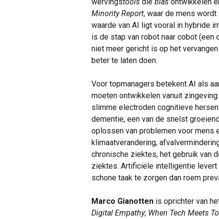
wervings
tools
die
bias
ontwikkelen en
Minority Report
, waar de mens wordt
waarde van AI ligt vooral in hybride
is de stap van robot naar cobot (een c
niet meer gericht is op het vervange
beter te laten doen.
Voor topmanagers betekent AI als aa
moeten ontwikkelen vanuit zingeving.
slimme electroden cognitieve hersena
dementie, een van de snelst groeiende
oplossen van problemen voor mens e
klimaatverandering, afvalverminderin
chronische ziektes, het gebruik van d
ziektes. Artificiële intelligentie lev
schone taak te zorgen dan roem pre
Marco Gianotten
is oprichter van h
Digital Empathy; When Tech Meets T