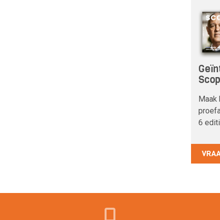
Geïn
Sco
Maak 
proefa
6 edit
VRA