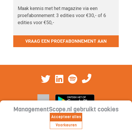
Maak kennis met het magazine via een
proefabonnement: 3 edities voor €30,- of 6
edities voor €50,-
VRAAG EEN PROEFABONNEMENT AAN
ManagementScope.nl gebruikt cookies
Accepteer alles
Contact
|
Cookieverklaring | Privacyverklaring |
Voorkeuren
Abonnementsvoorwaarden