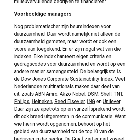
milieuvervuilende bedrijven te financieren."
Voorbeeldige managers
Nog problematischer zijn beursindexen voor
duurzaamheid. Daar wordt namelijk niet alleen de
duurzaamheid gemeten, maar wordt er ook een
score aan toegekend. En er zijn nogal wat van die
indexen. Elke index hanteert eigen criteria en
gedragscodes voor duurzaamheid en wordt op een
andere manier samengesteld. De belangrijkste is
de Dow Jones Corporate Sustainability Index. Veel
Nederlandse multinationals maken daar deel van
uit, zoals
ABN Amro
,
Akzo Nobel
,
DSM
,
Shell
,
TNT
,
Philips
,
Heineken
,
Reed Elsevier
,
ING
en
Unilever
.
Daar zijn ze apetrots op en vanzelfsprekend wordt
dit ook breed uitgemeten in de communicatie. Want
wie hierin wordt opgenomen, behoort op het
gebied van duurzaamheid tot de top10 van de
bedrijven in die sector. De Graaf ziet er niet zoveel