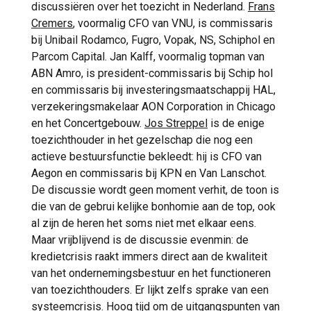
discussiëren over het toezicht in Nederland.
Frans
Cremers
, voormalig CFO van VNU, is commissaris
bij Unibail Rodamco, Fugro, Vopak, NS, Schiphol en
Parcom Capital. Jan Kalff, voormalig topman van
ABN Amro, is president-commissaris bij Schip hol
en commissaris bij investeringsmaatschappij HAL,
verzekeringsmakelaar AON Corporation in Chicago
en het Concertgebouw.
Jos Streppel
is de enige
toezichthouder in het gezelschap die nog een
actieve bestuursfunctie bekleedt: hij is CFO van
Aegon en commissaris bij KPN en Van Lanschot.
De discussie wordt geen moment verhit, de toon is
die van de gebrui kelijke bonhomie aan de top, ook
al zijn de heren het soms niet met elkaar eens.
Maar vrijblijvend is de discussie evenmin: de
kredietcrisis raakt immers direct aan de kwaliteit
van het ondernemingsbestuur en het functioneren
van toezichthouders. Er lijkt zelfs sprake van een
systeemcrisis. Hoog tijd om de uitgangspunten van