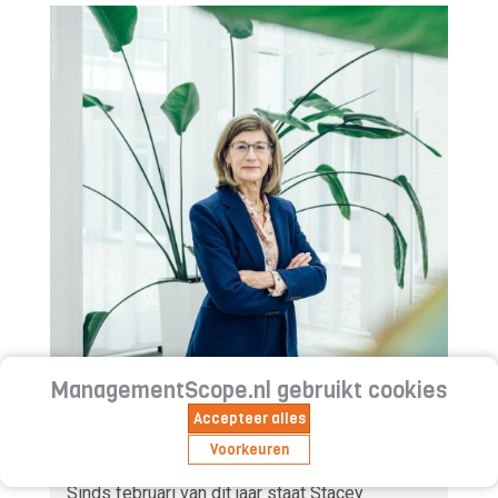
ManagementScope.nl gebruikt cookies
Accepteer alles
Stacey Caywood (Wolters Kluwer):
Voorkeuren
‘Ai geeft ons nieuwe energie’
Sinds februari van dit jaar staat Stacey